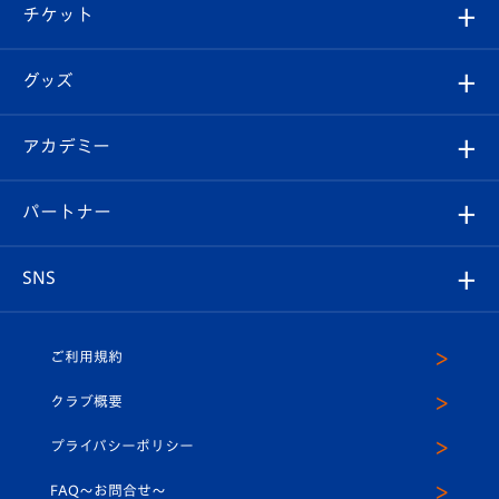
試合日程/結果
チケット
ファンクラブ
エンブレム紹介
はじめての観戦ガイド
順位表
チケット
グッズ
チケット
選手プロフィール
Revive Team
フォトギャラリー
シーズンシート
オンラインショップ
アカデミー
イベント
スタッフプロフィール
スタジアムへのアクセス
スタジアムグルメ
V-LOVERS（ファンクラブ）
2026-27ユニフォーム
メディア
育成からのお知らせ
パートナー
マスコット紹介
ヴィヴィくんの長崎おもてなしガイド
はじめての観戦ガイド
プレイヤーズスイート
店舗情報
グッズ
アカデミー
チームスケジュール
V-EXPRESS
パートナー企業一覧
SNS
（ユニフォーム入場）
ホームタウン
U-18
クラブハウス（練習場）
パートナー募集
公式Twitter
ご利用規約
アカデミー
U-15
応援メディア
法人限定 VIP BOX
ヴィヴィくんインスタグラム
クラブ概要
スクール
U-12
メディア出演情報
プライバシーポリシー
公式LINE＠
スクール
FAQ〜お問合せ〜
平和祈念活動