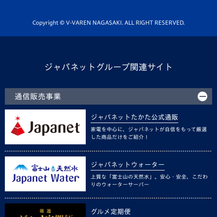
Youtube公式チャンネル
ホームタウン活動
Copyright © V-VAREN NAGASAKI. ALL RIGHT RESERVED.
ジャパネットグループ関連サイト
通信販売事業
ジャパネットたかた公式通販
家電を中心に、ジャパネットが自信をもって厳選
した商品だけをご紹介！
ジャパネットウォーター
上質な「富士山の天然水」。安心・安全、こだわ
りのウォーターサーバー
グルメ定期便