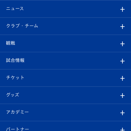
ニュース
すべて
クラブ・チーム
トップチーム
クラブプロフィール
観戦
クラブ
フィロソフィー
観戦ルール
試合情報
試合情報
クラブ概要
観戦ツアー
試合日程/結果
チケット
ファンクラブ
エンブレム紹介
はじめての観戦ガイド
順位表
チケット
グッズ
チケット
選手プロフィール
Revive Team
フォトギャラリー
シーズンシート
オンラインショップ
アカデミー
イベント
スタッフプロフィール
スタジアムへのアクセス
スタジアムグルメ
V-LOVERS（ファンクラブ）
2026-27ユニフォーム
メディア
育成からのお知らせ
パートナー
マスコット紹介