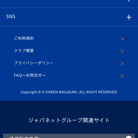
ヴィヴィくんの長崎おもてなしガイド
はじめての観戦ガイド
プレイヤーズスイート
店舗情報
グッズ
アカデミー
チームスケジュール
V-EXPRESS
パートナー企業一覧
SNS
（ユニフォーム入場）
ホームタウン
U-18
クラブハウス（練習場）
パートナー募集
公式Twitter
ご利用規約
アカデミー
U-15
応援メディア
法人限定 VIP BOX
ヴィヴィくんインスタグラム
クラブ概要
スクール
U-12
メディア出演情報
プライバシーポリシー
公式LINE＠
スクール
FAQ〜お問合せ〜
平和祈念活動
Youtube公式チャンネル
ホームタウン活動
Copyright © V-VAREN NAGASAKI. ALL RIGHT RESERVED.
ジャパネットグループ関連サイト