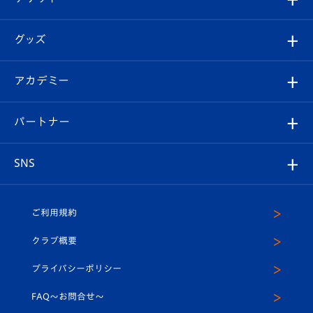
ファンクラブ
エンブレム紹介
はじめての観戦ガイド
順位表
チケット
グッズ
チケット
選手プロフィール
Revive Team
フォトギャラリー
シーズンシート
オンラインショップ
アカデミー
イベント
スタッフプロフィール
スタジアムへのアクセス
スタジアムグルメ
V-LOVERS（ファンクラブ）
2026-27ユニフォーム
メディア
育成からのお知らせ
パートナー
マスコット紹介
ヴィヴィくんの長崎おもてなしガイド
はじめての観戦ガイド
プレイヤーズスイート
店舗情報
グッズ
アカデミー
チームスケジュール
V-EXPRESS
パートナー企業一覧
SNS
（ユニフォーム入場）
ホームタウン
U-18
クラブハウス（練習場）
パートナー募集
公式Twitter
ご利用規約
アカデミー
U-15
応援メディア
法人限定 VIP BOX
ヴィヴィくんインスタグラム
クラブ概要
スクール
U-12
メディア出演情報
プライバシーポリシー
公式LINE＠
スクール
FAQ〜お問合せ〜
平和祈念活動
Youtube公式チャンネル