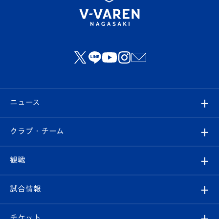
ニュース
すべて
クラブ・チーム
トップチーム
クラブプロフィール
観戦
クラブ
フィロソフィー
観戦ルール
試合情報
試合情報
クラブ概要
観戦ツアー
試合日程/結果
チケット