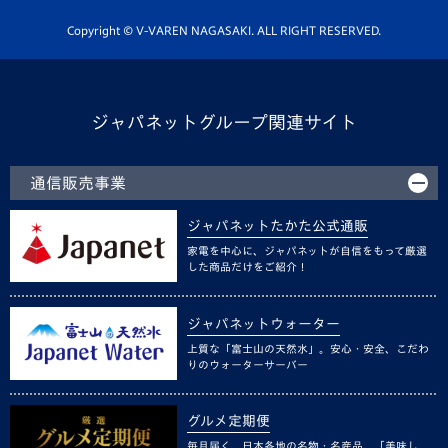
ホームタウン活動
Copyright © V-VAREN NAGASAKI. ALL RIGHT RESERVED.
ジャパネットグループ関連サイト
通信販売事業
ジャパネットたかた公式通販
家電を中心に、ジャパネットが自信をもって厳選
した商品だけをご紹介！
ジャパネットウォーター
上質な「富士山の天然水」。安心・安全、こだわ
りのウォーターサーバー
グルメ定期便
毎月届く、日本各地の名物・名産品。「美味し