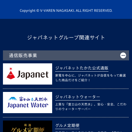
ホームタウン活動
Copyright © V-VAREN NAGASAKI. ALL RIGHT RESERVED.
ジャパネットグループ関連サイト
通信販売事業
ジャパネットたかた公式通販
家電を中心に、ジャパネットが自信をもって厳選
した商品だけをご紹介！
ジャパネットウォーター
上質な「富士山の天然水」。安心・安全、こだわ
りのウォーターサーバー
グルメ定期便