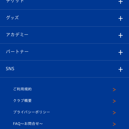
チケット
ファンクラブ
エンブレム紹介
はじめての観戦ガイド
順位表
チケット
グッズ
チケット
選手プロフィール
Revive Team
フォトギャラリー
シーズンシート
オンラインショップ
アカデミー
イベント
スタッフプロフィール
スタジアムへのアクセス
スタジアムグルメ
V-LOVERS（ファンクラブ）
2026-27ユニフォーム
メディア
育成からのお知らせ
パートナー
マスコット紹介
ヴィヴィくんの長崎おもてなしガイド
はじめての観戦ガイド
プレイヤーズスイート
店舗情報
グッズ
アカデミー
チームスケジュール
V-EXPRESS
パートナー企業一覧
SNS
（ユニフォーム入場）
ホームタウン
U-18
クラブハウス（練習場）
パートナー募集
公式Twitter
ご利用規約
アカデミー
U-15
応援メディア
法人限定 VIP BOX
ヴィヴィくんインスタグラム
クラブ概要
スクール
U-12
メディア出演情報
プライバシーポリシー
公式LINE＠
スクール
FAQ〜お問合せ〜
平和祈念活動
Youtube公式チャンネル