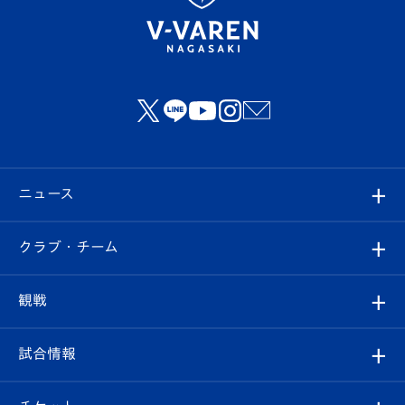
ニュース
すべて
クラブ・チーム
トップチーム
クラブプロフィール
観戦
クラブ
フィロソフィー
観戦ルール
試合情報
試合情報
クラブ概要
観戦ツアー
試合日程/結果