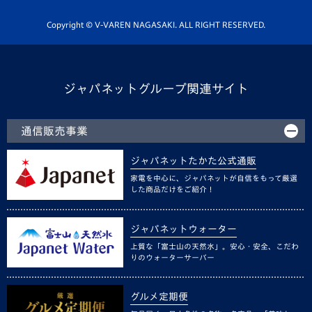
ホームタウン活動
Copyright © V-VAREN NAGASAKI. ALL RIGHT RESERVED.
ジャパネットグループ関連サイト
通信販売事業
ジャパネットたかた公式通販
家電を中心に、ジャパネットが自信をもって厳選
した商品だけをご紹介！
ジャパネットウォーター
上質な「富士山の天然水」。安心・安全、こだわ
りのウォーターサーバー
グルメ定期便