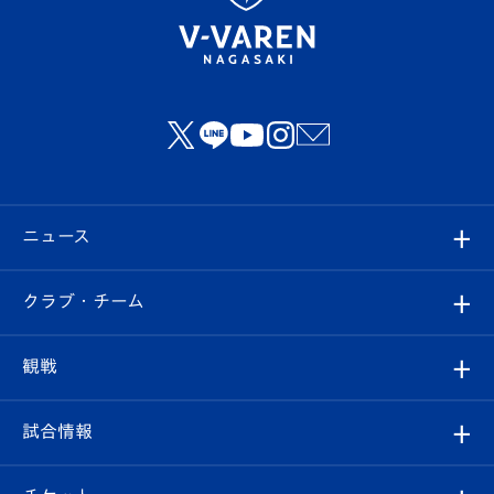
ニュース
すべて
クラブ・チーム
トップチーム
クラブプロフィール
観戦
クラブ
フィロソフィー
観戦ルール
試合情報
試合情報
クラブ概要
観戦ツアー
試合日程/結果