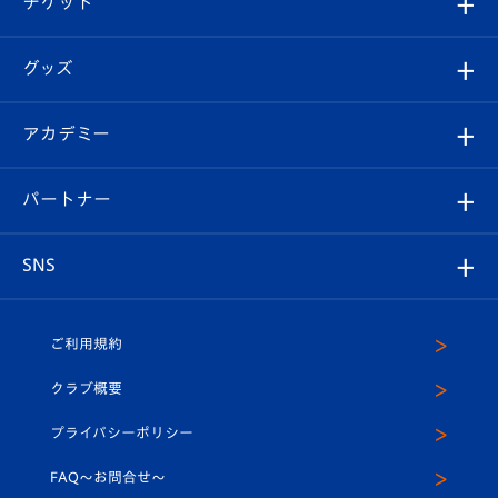
チケット
ファンクラブ
エンブレム紹介
はじめての観戦ガイド
順位表
チケット
グッズ
チケット
選手プロフィール
Revive Team
フォトギャラリー
シーズンシート
オンラインショップ
アカデミー
イベント
スタッフプロフィール
スタジアムへのアクセス
スタジアムグルメ
V-LOVERS（ファンクラブ）
2026-27ユニフォーム
メディア
育成からのお知らせ
パートナー
マスコット紹介
ヴィヴィくんの長崎おもてなしガイド
はじめての観戦ガイド
プレイヤーズスイート
店舗情報
グッズ
アカデミー
チームスケジュール
V-EXPRESS
パートナー企業一覧
SNS
（ユニフォーム入場）
ホームタウン
U-18
クラブハウス（練習場）
パートナー募集
公式Twitter
ご利用規約
アカデミー
U-15
応援メディア
法人限定 VIP BOX
ヴィヴィくんインスタグラム
クラブ概要
スクール
U-12
メディア出演情報
プライバシーポリシー
公式LINE＠
スクール
FAQ〜お問合せ〜
平和祈念活動
Youtube公式チャンネル