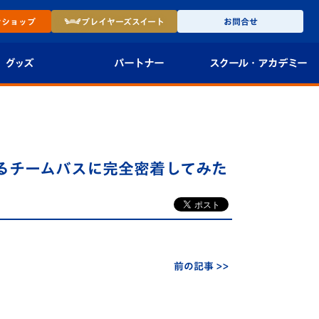
ン
ショップ
プレイヤーズ
スイート
お問合せ
グッズ
パートナー
スクール・
アカデミー
インショップ
パートナー企業一覧
アカデミー
-27ユニフォー
パートナー募集
U-18
るチームバスに完全密着してみた
法人限定 VIP BOX
U-15
報
U-12
スクール
前の記事 >>