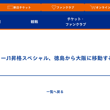
単日チケット
ファンクラブ
オンライ
チケット・
報
観戦
ファンクラブ
観戦ルール
チケット
オンラ
はじめての観戦ガイ
シーズンシート
2026
ド
ム
ーJ1昇格スペシャル、徳島から大阪に移動す
プレイヤーズスイート
Revive Team
店舗情
関連
V-LOVERS（ファン
スタジアムへのアク
クラブ）
セス
リー
一覧へ戻る
ヴィヴィくんの長崎
ルメ
おもてなしガイド