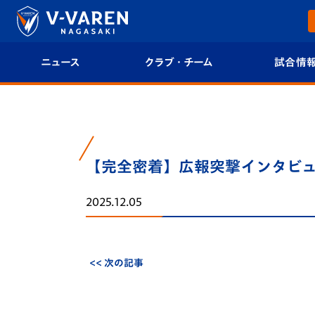
ニュース
クラブ・チーム
試合情
すべて
クラブプロフィール
試合日程/結果
トップチーム
フィロソフィー
試合情報
【完全密着】広報突撃インタビュ
クラブ
クラブ概要
順位表
2025.12.05
試合情報
エンブレム紹介
U-21 Jリーグ
ファンクラブ
選手プロフィール
フォトギャラ
<< 次の記事
チケット
スタッフプロフィール
スタジアムグ