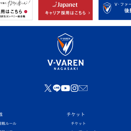
戦
チケット
観戦ルール
チケット