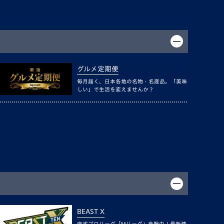
グルメ定期便
毎月届く、日本各地の名物・名産品。「美味
しい」で生活を変えませんか？
BEAST X
麻雀プロリーグ「Mリーグ」参戦中！最新情