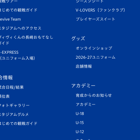
観戦ツアー
シーズンシート
はじめての観戦ガイド
V-LOVERS（ファンクラブ）
evive Team
プレイヤーズスイート
スタジアムへのアクセス
ヴィヴィくんの長崎おもてなし
グッズ
ガイド
オンラインショップ
-EXPRESS
2026-27ユニフォーム
（ユニフォーム入場）
店舗情報
合情報
アカデミー
試合日程/結果
育成からのお知らせ
順位表
アカデミー
フォトギャラリー
U-18
スタジアムグルメ
U-15
はじめての観戦ガイド
U-12