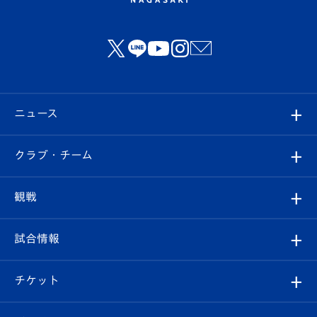
ニュース
すべて
クラブ・チーム
トップチーム
クラブプロフィール
観戦
クラブ
フィロソフィー
観戦ルール
試合情報
試合情報
クラブ概要
観戦ツアー
試合日程/結果
チケット
ファンクラブ
エンブレム紹介
はじめての観戦ガイド
順位表