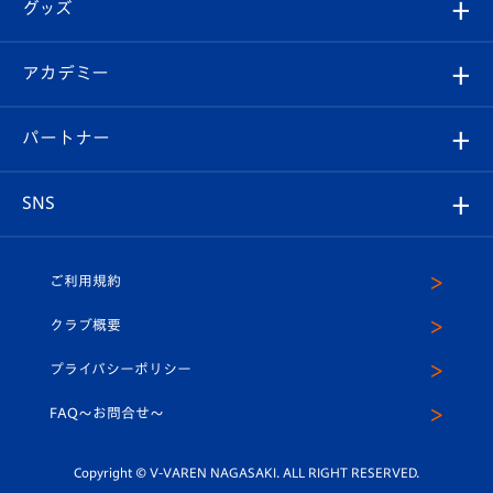
チケット
グッズ
チケット
選手プロフィール
Revive Team
フォトギャラリー
シーズンシート
オンラインショップ
アカデミー
イベント
スタッフプロフィール
スタジアムへのアクセス
スタジアムグルメ
V-LOVERS（ファンクラブ）
2026-27ユニフォーム
メディア
育成からのお知らせ
パートナー
マスコット紹介
ヴィヴィくんの長崎おもてなしガイド
はじめての観戦ガイド
プレイヤーズスイート
店舗情報
グッズ
アカデミー
チームスケジュール
V-EXPRESS
パートナー企業一覧
SNS
（ユニフォーム入場）
ホームタウン
U-18
クラブハウス（練習場）
パートナー募集
公式Twitter
ご利用規約
アカデミー
U-15
応援メディア
法人限定 VIP BOX
ヴィヴィくんインスタグラム
クラブ概要
スクール
U-12
メディア出演情報
プライバシーポリシー
公式LINE＠
スクール
FAQ〜お問合せ〜
平和祈念活動
Youtube公式チャンネル
ホームタウン活動
Copyright © V-VAREN NAGASAKI. ALL RIGHT RESERVED.