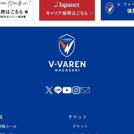
戦
チケット
観戦ルール
チケット