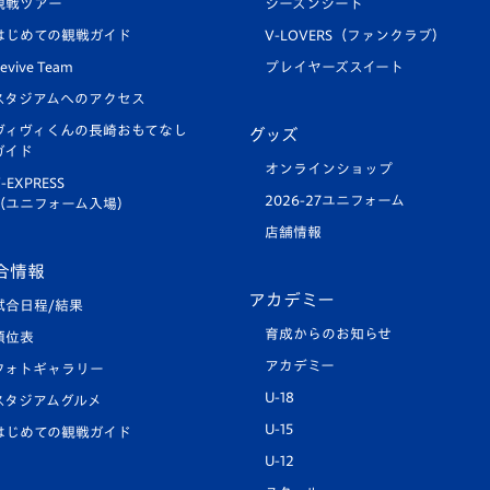
観戦ツアー
シーズンシート
はじめての観戦ガイド
V-LOVERS（ファンクラブ）
evive Team
プレイヤーズスイート
スタジアムへのアクセス
ヴィヴィくんの長崎おもてなし
グッズ
ガイド
オンラインショップ
-EXPRESS
2026-27ユニフォーム
（ユニフォーム入場）
店舗情報
合情報
アカデミー
試合日程/結果
育成からのお知らせ
順位表
アカデミー
フォトギャラリー
U-18
スタジアムグルメ
U-15
はじめての観戦ガイド
U-12