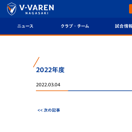
ニュース
クラブ・チーム
試合情
すべて
クラブプロフィール
試合日程/結果
トップチーム
フィロソフィー
試合情報
2022年度
クラブ
クラブ概要
順位表
2022.03.04
試合情報
エンブレム紹介
U-21 Jリーグ
ファンクラブ
選手プロフィール
フォトギャラ
<< 次の記事
チケット
スタッフプロフィール
スタジアムグ