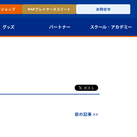
ン
ショップ
プレイヤーズ
スイート
お問合せ
グッズ
パートナー
スクール・
アカデミー
インショップ
パートナー企業一覧
アカデミー
-27ユニフォー
パートナー募集
U-18
法人限定 VIP BOX
U-15
報
U-12
スクール
前の記事 >>