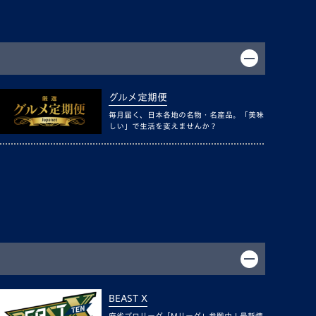
グルメ定期便
毎月届く、日本各地の名物・名産品。「美味
しい」で生活を変えませんか？
BEAST X
麻雀プロリーグ「Mリーグ」参戦中！最新情