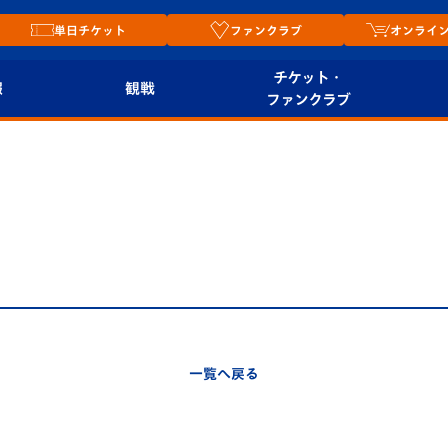
単日チケット
ファンクラブ
オンライ
チケット・
報
観戦
ファンクラブ
観戦ルール
チケット
オンラ
はじめての観戦ガイ
シーズンシート
2026
ド
ム
プレイヤーズスイート
Revive Team
店舗情
関連
V-LOVERS（ファン
スタジアムへのアク
クラブ）
セス
リー
一覧へ戻る
ヴィヴィくんの長崎
ルメ
おもてなしガイド