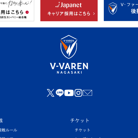
戦
チケット
観戦ルール
チケット