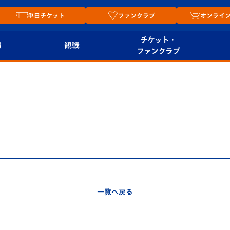
単日チケット
ファンクラブ
オンライ
チケット・
報
観戦
ファンクラブ
観戦ルール
チケット
オンラ
はじめての観戦ガイ
シーズンシート
2026
ド
ム
プレイヤーズスイート
Revive Team
店舗情
関連
V-LOVERS（ファン
スタジアムへのアク
クラブ）
セス
リー
一覧へ戻る
ヴィヴィくんの長崎
ルメ
おもてなしガイド