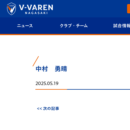
ニュース
クラブ・チーム
試合情
すべて
クラブプロフィール
試合日程/結果
トップチーム
フィロソフィー
試合情報
中村 勇晴
クラブ
クラブ概要
順位表
2025.05.19
試合情報
エンブレム紹介
U-21 Jリーグ
ファンクラブ
選手プロフィール
フォトギャラ
<< 次の記事
チケット
スタッフプロフィール
スタジアムグ