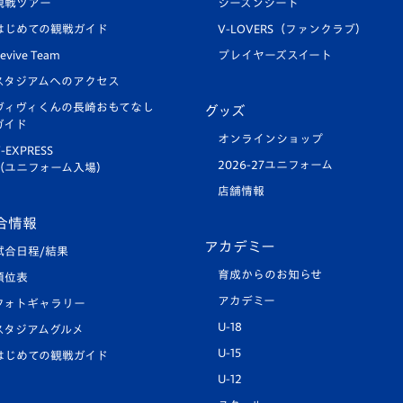
観戦ツアー
シーズンシート
はじめての観戦ガイド
V-LOVERS（ファンクラブ）
evive Team
プレイヤーズスイート
スタジアムへのアクセス
ヴィヴィくんの長崎おもてなし
グッズ
ガイド
オンラインショップ
-EXPRESS
2026-27ユニフォーム
（ユニフォーム入場）
店舗情報
合情報
アカデミー
試合日程/結果
育成からのお知らせ
順位表
アカデミー
フォトギャラリー
U-18
スタジアムグルメ
U-15
はじめての観戦ガイド
U-12