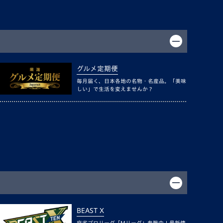
グルメ定期便
毎月届く、日本各地の名物・名産品。「美味
しい」で生活を変えませんか？
BEAST X
麻雀プロリーグ「Mリーグ」参戦中！最新情