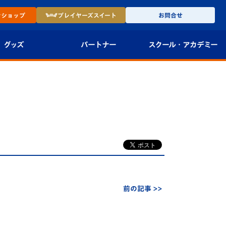
ン
ショップ
プレイヤーズ
スイート
お問合せ
グッズ
パートナー
スクール・
アカデミー
インショップ
パートナー企業一覧
アカデミー
-27ユニフォー
パートナー募集
U-18
法人限定 VIP BOX
U-15
報
U-12
スクール
前の記事 >>