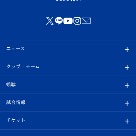
ニュース
すべて
クラブ・チーム
トップチーム
クラブプロフィール
観戦
クラブ
フィロソフィー
観戦ルール
試合情報
試合情報
クラブ概要
観戦ツアー
試合日程/結果
チケット
ファンクラブ
エンブレム紹介
はじめての観戦ガイド
順位表