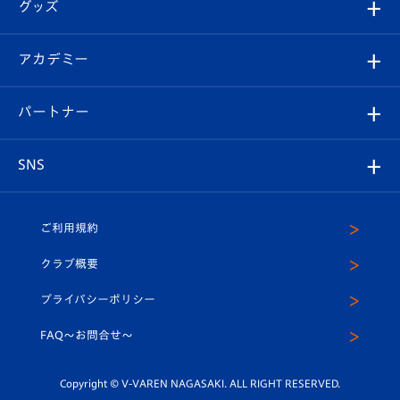
チケット
グッズ
チケット
選手プロフィール
Revive Team
フォトギャラリー
シーズンシート
オンラインショップ
アカデミー
イベント
スタッフプロフィール
スタジアムへのアクセス
スタジアムグルメ
V-LOVERS（ファンクラブ）
2026-27ユニフォーム
メディア
育成からのお知らせ
パートナー
マスコット紹介
ヴィヴィくんの長崎おもてなしガイド
はじめての観戦ガイド
プレイヤーズスイート
店舗情報
グッズ
アカデミー
チームスケジュール
V-EXPRESS
パートナー企業一覧
SNS
（ユニフォーム入場）
ホームタウン
U-18
クラブハウス（練習場）
パートナー募集
公式Twitter
ご利用規約
アカデミー
U-15
応援メディア
法人限定 VIP BOX
ヴィヴィくんインスタグラム
クラブ概要
スクール
U-12
メディア出演情報
プライバシーポリシー
公式LINE＠
スクール
FAQ〜お問合せ〜
平和祈念活動
Youtube公式チャンネル
ホームタウン活動
Copyright © V-VAREN NAGASAKI. ALL RIGHT RESERVED.