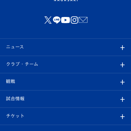
ニュース
すべて
クラブ・チーム
トップチーム
クラブプロフィール
観戦
クラブ
フィロソフィー
観戦ルール
試合情報
試合情報
クラブ概要
観戦ツアー
試合日程/結果
チケット
ファンクラブ
エンブレム紹介
はじめての観戦ガイド
順位表