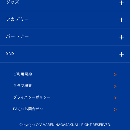
チケット
グッズ
チケット
選手プロフィール
Revive Team
フォトギャラリー
シーズンシート
オンラインショップ
アカデミー
イベント
スタッフプロフィール
スタジアムへのアクセス
スタジアムグルメ
V-LOVERS（ファンクラブ）
2026-27ユニフォーム
メディア
育成からのお知らせ
パートナー
マスコット紹介
ヴィヴィくんの長崎おもてなしガイド
はじめての観戦ガイド
プレイヤーズスイート
店舗情報
グッズ
アカデミー
チームスケジュール
V-EXPRESS
パートナー企業一覧
SNS
（ユニフォーム入場）
ホームタウン
U-18
クラブハウス（練習場）
パートナー募集
公式Twitter
ご利用規約
アカデミー
U-15
応援メディア
法人限定 VIP BOX
ヴィヴィくんインスタグラム
クラブ概要
スクール
U-12
メディア出演情報
プライバシーポリシー
公式LINE＠
スクール
FAQ〜お問合せ〜
平和祈念活動
Youtube公式チャンネル
ホームタウン活動
Copyright © V-VAREN NAGASAKI. ALL RIGHT RESERVED.