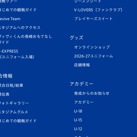
観戦ツアー
シーズンシート
はじめての観戦ガイド
V-LOVERS（ファンクラブ）
evive Team
プレイヤーズスイート
スタジアムへのアクセス
ヴィヴィくんの長崎おもてなし
グッズ
ガイド
オンラインショップ
-EXPRESS
2026-27ユニフォーム
（ユニフォーム入場）
店舗情報
合情報
アカデミー
試合日程/結果
育成からのお知らせ
順位表
アカデミー
フォトギャラリー
U-18
スタジアムグルメ
U-15
はじめての観戦ガイド
U-12