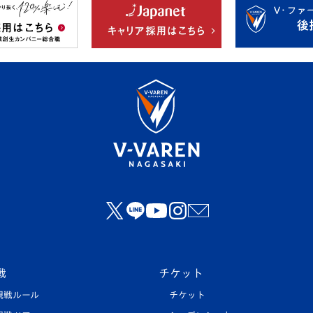
戦
チケット
観戦ルール
チケット