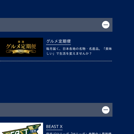
グルメ定期便
毎月届く、日本各地の名物・名産品。「美味
しい」で生活を変えませんか？
BEAST X
麻雀プロリーグ「Mリーグ」参戦中！最新情