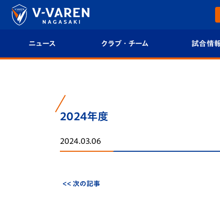
ニュース
クラブ・チーム
試合情
すべて
クラブプロフィール
試合日程/結果
トップチーム
フィロソフィー
試合情報
2024年度
クラブ
クラブ概要
順位表
2024.03.06
試合情報
エンブレム紹介
U-21 Jリーグ
ファンクラブ
選手プロフィール
フォトギャラ
<< 次の記事
チケット
スタッフプロフィール
スタジアムグ