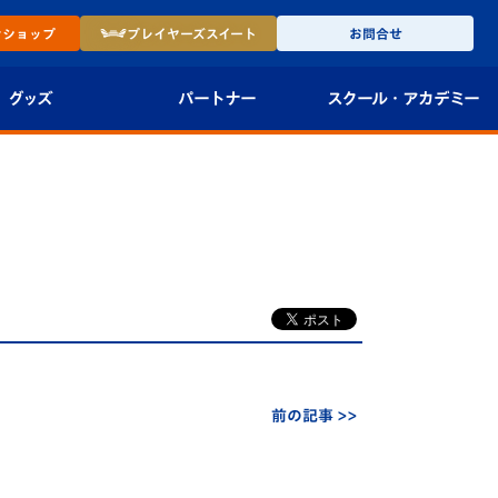
ン
ショップ
プレイヤーズ
スイート
お問合せ
グッズ
パートナー
スクール・
アカデミー
インショップ
パートナー企業一覧
アカデミー
-27ユニフォー
パートナー募集
U-18
法人限定 VIP BOX
U-15
報
U-12
スクール
前の記事 >>