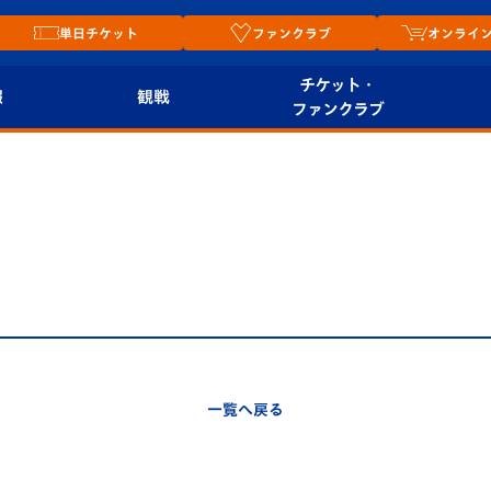
単日チケット
ファンクラブ
オンライ
チケット・
報
観戦
ファンクラブ
観戦ルール
チケット
オンラ
はじめての観戦ガイ
シーズンシート
2026
ド
ム
プレイヤーズスイート
Revive Team
店舗情
関連
V-LOVERS（ファン
スタジアムへのアク
クラブ）
セス
リー
一覧へ戻る
ヴィヴィくんの長崎
ルメ
おもてなしガイド