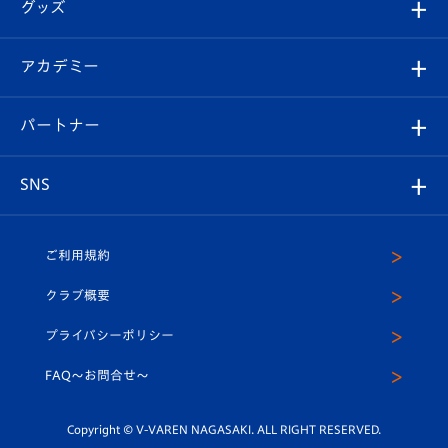
チケット
グッズ
チケット
選手プロフィール
Revive Team
フォトギャラリー
シーズンシート
オンラインショップ
アカデミー
イベント
スタッフプロフィール
スタジアムへのアクセス
スタジアムグルメ
V-LOVERS（ファンクラブ）
2026-27ユニフォーム
メディア
育成からのお知らせ
パートナー
マスコット紹介
ヴィヴィくんの長崎おもてなしガイド
はじめての観戦ガイド
プレイヤーズスイート
店舗情報
グッズ
アカデミー
チームスケジュール
V-EXPRESS
パートナー企業一覧
SNS
（ユニフォーム入場）
ホームタウン
U-18
クラブハウス（練習場）
パートナー募集
公式Twitter
ご利用規約
アカデミー
U-15
応援メディア
法人限定 VIP BOX
ヴィヴィくんインスタグラム
クラブ概要
スクール
U-12
メディア出演情報
プライバシーポリシー
公式LINE＠
スクール
FAQ〜お問合せ〜
平和祈念活動
Youtube公式チャンネル
ホームタウン活動
Copyright © V-VAREN NAGASAKI. ALL RIGHT RESERVED.