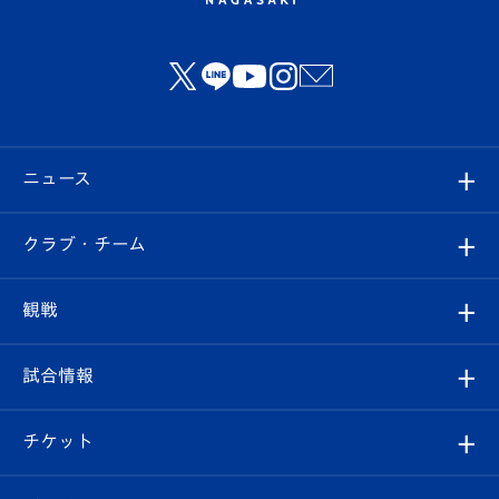
ニュース
すべて
クラブ・チーム
トップチーム
クラブプロフィール
観戦
クラブ
フィロソフィー
観戦ルール
試合情報
試合情報
クラブ概要
観戦ツアー
試合日程/結果
チケット
ファンクラブ
エンブレム紹介
はじめての観戦ガイド
順位表