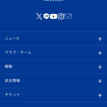
ニュース
すべて
クラブ・チーム
トップチーム
クラブプロフィール
観戦
クラブ
フィロソフィー
観戦ルール
試合情報
試合情報
クラブ概要
観戦ツアー
試合日程/結果
チケット
ファンクラブ
エンブレム紹介
はじめての観戦ガイド
順位表