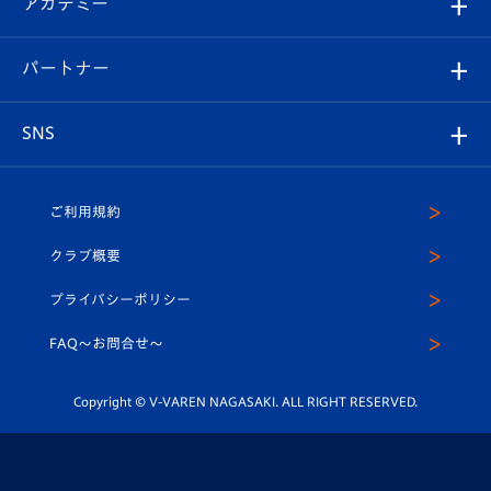
アカデミー
イベント
スタッフプロフィール
スタジアムへのアクセス
スタジアムグルメ
V-LOVERS（ファンクラブ）
2026-27ユニフォーム
メディア
育成からのお知らせ
パートナー
マスコット紹介
ヴィヴィくんの長崎おもてなしガイド
はじめての観戦ガイド
プレイヤーズスイート
店舗情報
グッズ
アカデミー
チームスケジュール
V-EXPRESS
パートナー企業一覧
SNS
（ユニフォーム入場）
ホームタウン
U-18
クラブハウス（練習場）
パートナー募集
公式Twitter
ご利用規約
アカデミー
U-15
応援メディア
法人限定 VIP BOX
ヴィヴィくんインスタグラム
クラブ概要
スクール
U-12
メディア出演情報
プライバシーポリシー
公式LINE＠
スクール
FAQ〜お問合せ〜
平和祈念活動
Youtube公式チャンネル
ホームタウン活動
Copyright © V-VAREN NAGASAKI. ALL RIGHT RESERVED.