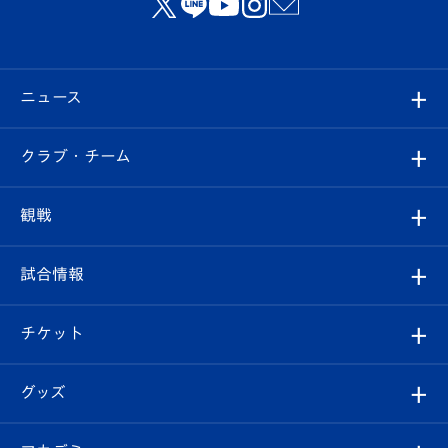
ニュース
すべて
クラブ・チーム
トップチーム
クラブプロフィール
観戦
クラブ
フィロソフィー
観戦ルール
試合情報
試合情報
クラブ概要
観戦ツアー
試合日程/結果
チケット
ファンクラブ
エンブレム紹介
はじめての観戦ガイド
順位表
チケット
グッズ
チケット
選手プロフィール
Revive Team
フォトギャラリー
シーズンシート
オンラインショップ