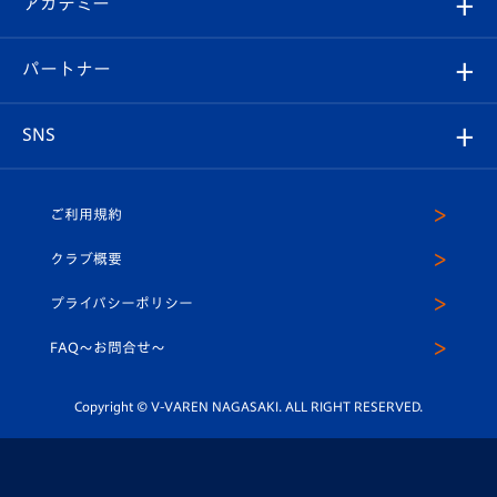
アカデミー
イベント
スタッフプロフィール
スタジアムへのアクセス
スタジアムグルメ
V-LOVERS（ファンクラブ）
2026-27ユニフォーム
メディア
育成からのお知らせ
パートナー
マスコット紹介
ヴィヴィくんの長崎おもてなしガイド
はじめての観戦ガイド
プレイヤーズスイート
店舗情報
グッズ
アカデミー
チームスケジュール
V-EXPRESS
パートナー企業一覧
SNS
（ユニフォーム入場）
ホームタウン
U-18
クラブハウス（練習場）
パートナー募集
公式Twitter
ご利用規約
アカデミー
U-15
応援メディア
法人限定 VIP BOX
ヴィヴィくんインスタグラム
クラブ概要
スクール
U-12
メディア出演情報
プライバシーポリシー
公式LINE＠
スクール
FAQ〜お問合せ〜
平和祈念活動
Youtube公式チャンネル
ホームタウン活動
Copyright © V-VAREN NAGASAKI. ALL RIGHT RESERVED.