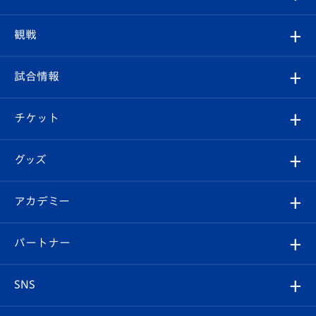
トップチーム
クラブプロフィール
観戦
クラブ
フィロソフィー
観戦ルール
試合情報
試合情報
クラブ概要
観戦ツアー
試合日程/結果
チケット
ファンクラブ
エンブレム紹介
はじめての観戦ガイド
順位表
チケット
グッズ
チケット
選手プロフィール
Revive Team
フォトギャラリー
シーズンシート
オンラインショップ
アカデミー
イベント
スタッフプロフィール
スタジアムへのアクセス
スタジアムグルメ
V-LOVERS（ファンクラブ）
2026-27ユニフォーム
メディア
育成からのお知らせ
パートナー
マスコット紹介
ヴィヴィくんの長崎おもてなしガイド
はじめての観戦ガイド
プレイヤーズスイート
店舗情報
グッズ
アカデミー
チームスケジュール
V-EXPRESS
パートナー企業一覧
SNS
（ユニフォーム入場）
ホームタウン
U-18
クラブハウス（練習場）