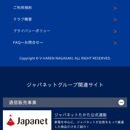
パートナー募集
公式Twitter
ご利用規約
アカデミー
U-15
応援メディア
法人限定 VIP BOX
ヴィヴィくんインスタグラム
クラブ概要
スクール
U-12
メディア出演情報
プライバシーポリシー
公式LINE＠
スクール
FAQ〜お問合せ〜
平和祈念活動
Youtube公式チャンネル
ホームタウン活動
Copyright © V-VAREN NAGASAKI. ALL RIGHT RESERVED.
ジャパネットグループ関連サイト
通信販売事業
ジャパネットたかた公式通販
家電を中心に、ジャパネットが自信をもって厳選
した商品だけをご紹介！