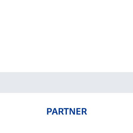
V-EXPRESS（ユニフ
ォーム入場）
PARTNER