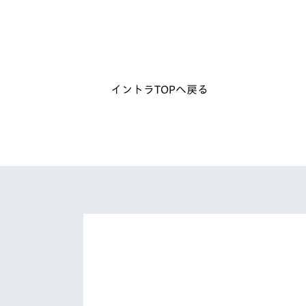
イベント
マスコット紹介
メディア
チームスケジュール
グッズ
クラブハウス（練習
場）
イントラTOPへ戻る
ホームタウン
応援メディア
アカデミー
平和祈念活動
スクール
ホームタウン活動