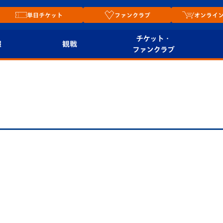
単日チケット
ファンクラブ
オンライ
チケット・
報
観戦
ファンクラブ
観戦ルール
チケット
オンラ
はじめての観戦ガイ
シーズンシート
2026
ド
ム
プレイヤーズスイート
Revive Team
店舗情
関連
V-LOVERS（ファン
スタジアムへのアク
クラブ）
セス
リー
ヴィヴィくんの長崎
ルメ
おもてなしガイド