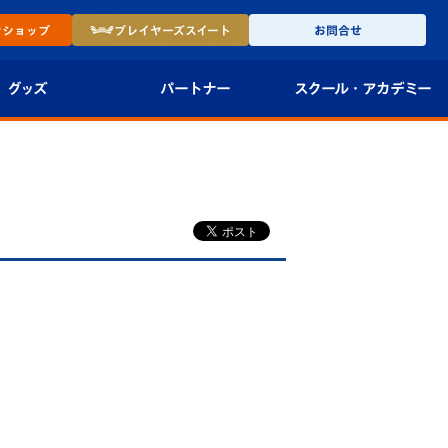
ン
ショップ
プレイヤーズ
スイート
お問合せ
グッズ
パートナー
スクール・
アカデミー
インショップ
パートナー企業一覧
アカデミー
-27ユニフォー
パートナー募集
U-18
法人限定 VIP BOX
U-15
報
U-12
スクール