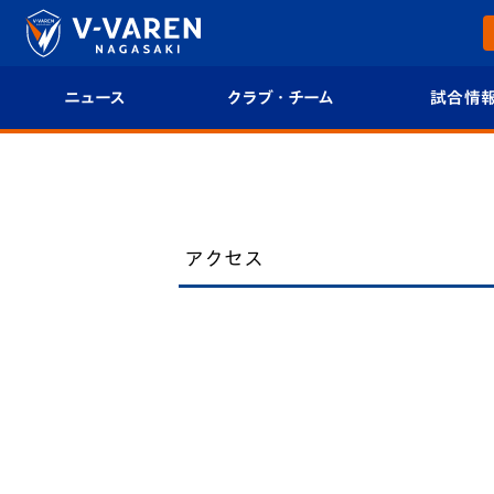
ニュース
クラブ・チーム
試合情
すべて
クラブプロフィール
試合日程/結果
トップチーム
フィロソフィー
試合情報
アクセス
クラブ
クラブ概要
順位表
試合情報
エンブレム紹介
U-21 Jリーグ
ファンクラブ
選手プロフィール
フォトギャラ
チケット
スタッフプロフィール
スタジアムグ