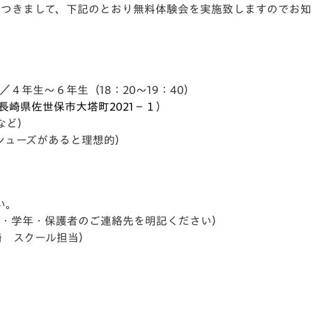
につきまして、下記のとおり無料体験会を実施致しますのでお知
V-EXPRESS（ユニフ
ォーム入場）
／４年生～６年生（18：20～19：40）
長崎県佐世保市大塔町2021−１
）
など）
シューズがあると理想的）
い。
・学年・保護者のご連絡先を明記ください）
長崎 スクール担当）