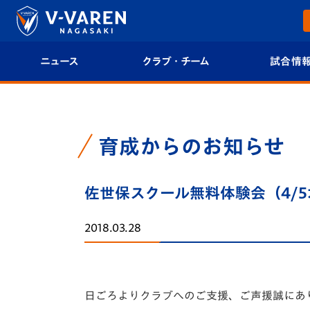
ニュース
クラブ・チーム
試合情
すべて
クラブプロフィール
試合日程/結果
トップチーム
フィロソフィー
試合情報
育成からのお知らせ
クラブ
クラブ概要
順位表
佐世保スクール無料体験会（4/
試合情報
エンブレム紹介
U-21 Jリーグ
2018.03.28
ファンクラブ
選手プロフィール
フォトギャラ
チケット
スタッフプロフィール
スタジアムグ
日ごろよりクラブへのご支援、ご声援誠にあ