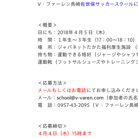
イベント
マスコット紹介
V・ファーレン長崎
佐世保サッカースクール
メディア
チームスケジュール
＜概要＞
グッズ
クラブハウス（練習
日にち：
2018年４月５日（木）
場）
時 間：１年生～３年生（17：00～18：10）
場 所：ジャパネットたかた福利厚生施設 （
ホームタウン
応援メディア
持ち物：運動できる格好（ジャージやシャツ
運動靴（フットサルシューズやトレーニング
アカデミー
平和祈念活動
スクール
＜応募方法＞
ホームタウン活動
メールもしくはお電話
にてお申し込みくださ
メール：
school@v-varen.com
（参加者の氏名
電 話：0957-43-2095（Ｖ・ファーレン
＜応募締切＞
４月４日（水）15時まで