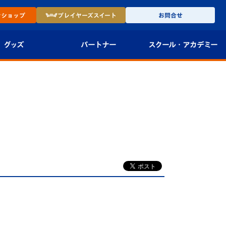
ン
ショップ
プレイヤーズ
スイート
お問合せ
グッズ
パートナー
スクール・
アカデミー
インショップ
パートナー企業一覧
アカデミー
-27ユニフォー
パートナー募集
U-18
法人限定 VIP BOX
U-15
報
U-12
スクール