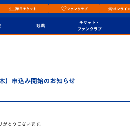
単日チケット
ファンクラブ
オンライ
チケット・
報
観戦
ファンクラブ
観戦ルール
チケット
オンラ
はじめての観戦ガイ
シーズンシート
2026
ド
ム
プレイヤーズスイート
Revive Team
店舗情
5木）申込み開始のお知らせ
関連
V-LOVERS（ファン
スタジアムへのアク
クラブ）
セス
リー
ヴィヴィくんの長崎
ルメ
おもてなしガイド
りがとうございます。