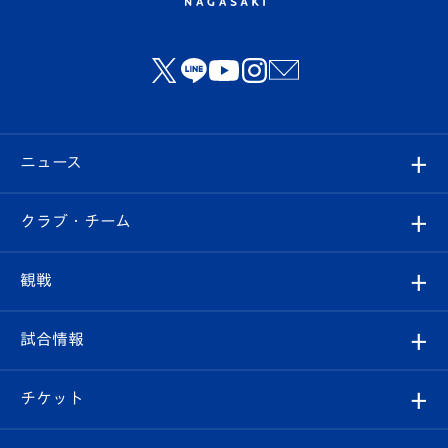
ニュース
すべて
クラブ・チーム
トップチーム
クラブプロフィール
観戦
クラブ
フィロソフィー
観戦ルール
試合情報
試合情報
クラブ概要
観戦ツアー
試合日程/結果
チケット
ファンクラブ
エンブレム紹介
はじめての観戦ガイド
順位表