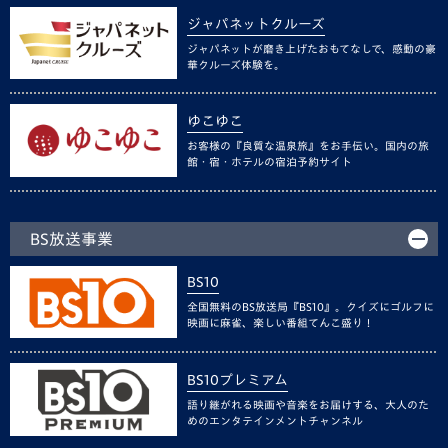
ジャパネットクルーズ
ジャパネットが磨き上げたおもてなしで、感動の豪
華クルーズ体験を。
ゆこゆこ
お客様の『良質な温泉旅』をお手伝い。国内の旅
館・宿・ホテルの宿泊予約サイト
BS放送事業
BS10
全国無料のBS放送局『BS10』。クイズにゴルフに
映画に麻雀、楽しい番組てんこ盛り！
BS10プレミアム
語り継がれる映画や音楽をお届けする、大人のた
めのエンタテインメントチャンネル