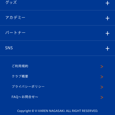
チケット
グッズ
チケット
選手プロフィール
Revive Team
フォトギャラリー
シーズンシート
オンラインショップ
アカデミー
イベント
スタッフプロフィール
スタジアムへのアクセス
スタジアムグルメ
V-LOVERS（ファンクラブ）
2026-27ユニフォーム
メディア
育成からのお知らせ
パートナー
マスコット紹介
ヴィヴィくんの長崎おもてなしガイド
はじめての観戦ガイド
プレイヤーズスイート
店舗情報
グッズ
アカデミー
チームスケジュール
V-EXPRESS
パートナー企業一覧
SNS
（ユニフォーム入場）
ホームタウン
U-18
クラブハウス（練習場）
パートナー募集
公式Twitter
ご利用規約
アカデミー
U-15
応援メディア
法人限定 VIP BOX
ヴィヴィくんインスタグラム
クラブ概要
スクール
U-12
メディア出演情報
プライバシーポリシー
公式LINE＠
スクール
FAQ〜お問合せ〜
平和祈念活動
Youtube公式チャンネル
ホームタウン活動
Copyright © V-VAREN NAGASAKI. ALL RIGHT RESERVED.