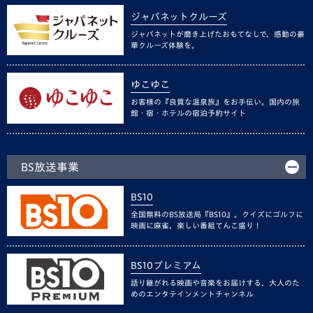
ジャパネットクルーズ
ジャパネットが磨き上げたおもてなしで、感動の豪
華クルーズ体験を。
ゆこゆこ
お客様の『良質な温泉旅』をお手伝い。国内の旅
館・宿・ホテルの宿泊予約サイト
BS放送事業
BS10
全国無料のBS放送局『BS10』。クイズにゴルフに
映画に麻雀、楽しい番組てんこ盛り！
BS10プレミアム
語り継がれる映画や音楽をお届けする、大人のた
めのエンタテインメントチャンネル