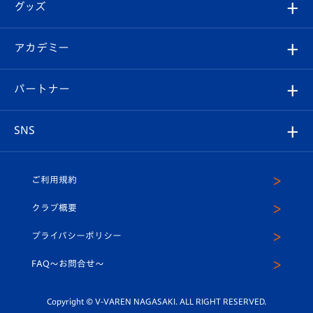
チケット
グッズ
チケット
選手プロフィール
Revive Team
フォトギャラリー
シーズンシート
オンラインショップ
アカデミー
イベント
スタッフプロフィール
スタジアムへのアクセス
スタジアムグルメ
V-LOVERS（ファンクラブ）
2026-27ユニフォーム
メディア
育成からのお知らせ
パートナー
マスコット紹介
ヴィヴィくんの長崎おもてなしガイド
はじめての観戦ガイド
プレイヤーズスイート
店舗情報
グッズ
アカデミー
チームスケジュール
V-EXPRESS
パートナー企業一覧
SNS
（ユニフォーム入場）
ホームタウン
U-18
クラブハウス（練習場）
パートナー募集
公式Twitter
ご利用規約
アカデミー
U-15
応援メディア
法人限定 VIP BOX
ヴィヴィくんインスタグラム
クラブ概要
スクール
U-12
メディア出演情報
プライバシーポリシー
公式LINE＠
スクール
FAQ〜お問合せ〜
平和祈念活動
Youtube公式チャンネル
ホームタウン活動
Copyright © V-VAREN NAGASAKI. ALL RIGHT RESERVED.