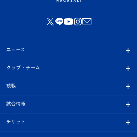
ニュース
すべて
クラブ・チーム
トップチーム
クラブプロフィール
観戦
クラブ
フィロソフィー
観戦ルール
試合情報
試合情報
クラブ概要
観戦ツアー
試合日程/結果
チケット
ファンクラブ
エンブレム紹介
はじめての観戦ガイド
順位表