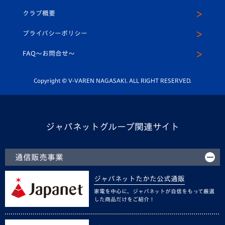
U-15
応援メディア
法人限定 VIP BOX
ヴィヴィくんインスタグラム
クラブ概要
スクール
U-12
メディア出演情報
プライバシーポリシー
公式LINE＠
スクール
FAQ〜お問合せ〜
平和祈念活動
Youtube公式チャンネル
ホームタウン活動
Copyright © V-VAREN NAGASAKI. ALL RIGHT RESERVED.
ジャパネットグループ関連サイト
通信販売事業
ジャパネットたかた公式通販
家電を中心に、ジャパネットが自信をもって厳選
した商品だけをご紹介！