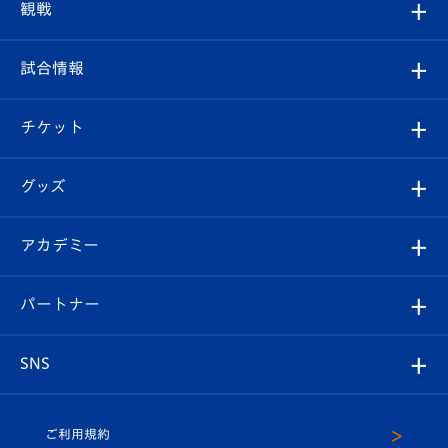
クラブプロフィール
観戦
クラブ
フィロソフィー
観戦ルール
試合情報
試合情報
クラブ概要
観戦ツアー
試合日程/結果
チケット
ファンクラブ
エンブレム紹介
はじめての観戦ガイド
順位表
チケット
グッズ
チケット
選手プロフィール
Revive Team
フォトギャラリー
シーズンシート
オンラインショップ
アカデミー
イベント
スタッフプロフィール
スタジアムへのアクセス
スタジアムグルメ
V-LOVERS（ファンクラブ）
2026-27ユニフォーム
メディア
育成からのお知らせ
パートナー
マスコット紹介
ヴィヴィくんの長崎おもてなしガイド
はじめての観戦ガイド
プレイヤーズスイート
店舗情報
グッズ
アカデミー
チームスケジュール
V-EXPRESS
パートナー企業一覧
SNS
（ユニフォーム入場）
ホームタウン
U-18
クラブハウス（練習場）
パートナー募集
公式Twitter
ご利用規約
アカデミー