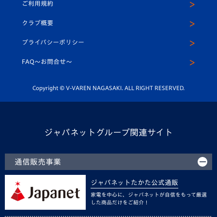
ご利用規約
アカデミー
U-15
応援メディア
法人限定 VIP BOX
ヴィヴィくんインスタグラム
クラブ概要
スクール
U-12
メディア出演情報
プライバシーポリシー
公式LINE＠
スクール
FAQ〜お問合せ〜
平和祈念活動
Youtube公式チャンネル
ホームタウン活動
Copyright © V-VAREN NAGASAKI. ALL RIGHT RESERVED.
ジャパネットグループ関連サイト
通信販売事業
ジャパネットたかた公式通販
家電を中心に、ジャパネットが自信をもって厳選
した商品だけをご紹介！