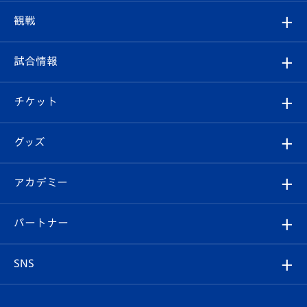
トップチーム
クラブプロフィール
観戦
クラブ
フィロソフィー
観戦ルール
試合情報
試合情報
クラブ概要
観戦ツアー
試合日程/結果
チケット
ファンクラブ
エンブレム紹介
はじめての観戦ガイド
順位表
チケット
グッズ
チケット
選手プロフィール
Revive Team
フォトギャラリー
シーズンシート
オンラインショップ
アカデミー
イベント
スタッフプロフィール
スタジアムへのアクセス
スタジアムグルメ
V-LOVERS（ファンクラブ）
2026-27ユニフォーム
メディア
育成からのお知らせ
パートナー
マスコット紹介
ヴィヴィくんの長崎おもてなしガイド
はじめての観戦ガイド
プレイヤーズスイート
店舗情報
グッズ
アカデミー
チームスケジュール
V-EXPRESS
パートナー企業一覧
SNS
（ユニフォーム入場）
ホームタウン
U-18
クラブハウス（練習場）
パートナー募集
公式Twitter