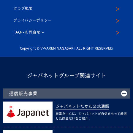
U-15
応援メディア
法人限定 VIP BOX
ヴィヴィくんインスタグラム
クラブ概要
スクール
U-12
メディア出演情報
プライバシーポリシー
公式LINE＠
スクール
FAQ〜お問合せ〜
平和祈念活動
Youtube公式チャンネル
ホームタウン活動
Copyright © V-VAREN NAGASAKI. ALL RIGHT RESERVED.
ジャパネットグループ関連サイト
通信販売事業
ジャパネットたかた公式通販
家電を中心に、ジャパネットが自信をもって厳選
した商品だけをご紹介！