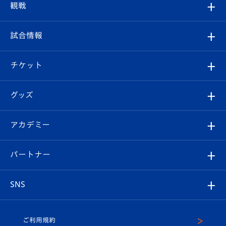
クラブプロフィール
観戦
クラブ
フィロソフィー
観戦ルール
試合情報
試合情報
クラブ概要
観戦ツアー
試合日程/結果
チケット
ファンクラブ
エンブレム紹介
はじめての観戦ガイド
順位表
チケット
グッズ
チケット
選手プロフィール
Revive Team
フォトギャラリー
シーズンシート
オンラインショップ
アカデミー
イベント
スタッフプロフィール
スタジアムへのアクセス
スタジアムグルメ
V-LOVERS（ファンクラブ）
2026-27ユニフォーム
メディア
育成からのお知らせ
パートナー
マスコット紹介
ヴィヴィくんの長崎おもてなしガイド
はじめての観戦ガイド
プレイヤーズスイート
店舗情報
グッズ
アカデミー
チームスケジュール
V-EXPRESS
パートナー企業一覧
SNS
（ユニフォーム入場）
ホームタウン
U-18
クラブハウス（練習場）
パートナー募集
公式Twitter
ご利用規約
アカデミー