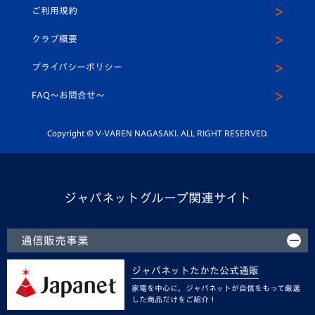
ご利用規約
アカデミー
U-15
応援メディア
法人限定 VIP BOX
ヴィヴィくんインスタグラム
クラブ概要
スクール
U-12
メディア出演情報
プライバシーポリシー
公式LINE＠
スクール
FAQ〜お問合せ〜
平和祈念活動
Youtube公式チャンネル
ホームタウン活動
Copyright © V-VAREN NAGASAKI. ALL RIGHT RESERVED.
ジャパネットグループ関連サイト
通信販売事業
ジャパネットたかた公式通販
家電を中心に、ジャパネットが自信をもって厳選
した商品だけをご紹介！