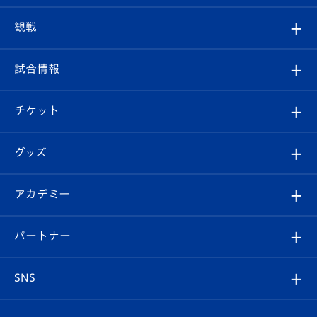
トップチーム
クラブプロフィール
観戦
クラブ
フィロソフィー
観戦ルール
試合情報
試合情報
クラブ概要
観戦ツアー
試合日程/結果
チケット
ファンクラブ
エンブレム紹介
はじめての観戦ガイド
順位表
チケット
グッズ
チケット
選手プロフィール
Revive Team
フォトギャラリー
シーズンシート
オンラインショップ
アカデミー
イベント
スタッフプロフィール
スタジアムへのアクセス
スタジアムグルメ
V-LOVERS（ファンクラブ）
2026-27ユニフォーム
メディア
育成からのお知らせ
パートナー
マスコット紹介
ヴィヴィくんの長崎おもてなしガイド
はじめての観戦ガイド
プレイヤーズスイート
店舗情報
グッズ
アカデミー
チームスケジュール
V-EXPRESS
パートナー企業一覧
SNS
（ユニフォーム入場）
ホームタウン
U-18
クラブハウス（練習場）
パートナー募集
公式Twitter