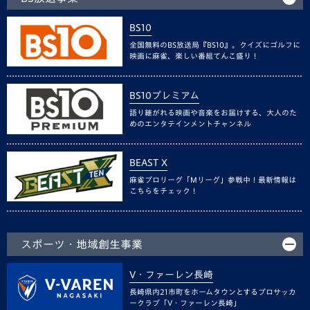
BS10
全国無料のBS放送局『BS10』。クイズにゴルフに
映画に麻雀、楽しい番組てんこ盛り！
BS10プレミアム
語り継がれる映画や音楽をお届けする、大人のた
めのエンタテインメントチャンネル
BEAST X
麻雀プロリーグ「Mリーグ」参戦中！最新情報は
こちらをチェック！
スポーツ・地域創生事業
V・ファーレン長崎
長崎県内21市町をホームタウンとするプロサッカ
ークラブ「V・ファーレン長崎」