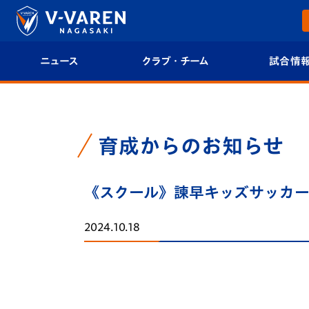
ニュース
クラブ・チーム
試合情
すべて
クラブプロフィール
試合日程/結果
トップチーム
フィロソフィー
試合情報
育成からのお知らせ
クラブ
クラブ概要
順位表
《スクール》諫早キッズサッカー
試合情報
エンブレム紹介
U-21 Jリーグ
2024.10.18
ファンクラブ
選手プロフィール
フォトギャラ
チケット
スタッフプロフィール
スタジアムグ