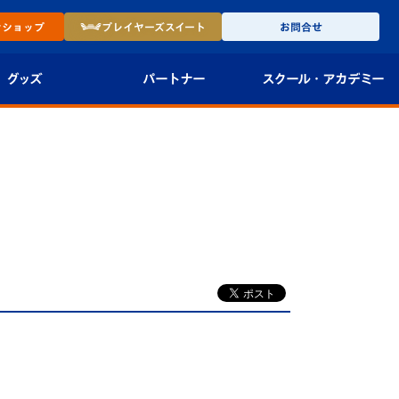
ン
ショップ
プレイヤーズ
スイート
お問合せ
グッズ
パートナー
スクール・
アカデミー
インショップ
パートナー企業一覧
アカデミー
-27ユニフォー
パートナー募集
U-18
法人限定 VIP BOX
U-15
報
U-12
スクール