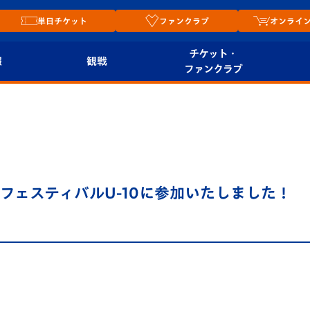
単日チケット
ファンクラブ
オンライ
チケット・
報
観戦
ファンクラブ
観戦ルール
チケット
オンラ
はじめての観戦ガイ
シーズンシート
2026
ド
ム
プレイヤーズスイート
Revive Team
店舗情
フェスティバルU-10に参加いたしました！
関連
V-LOVERS（ファン
スタジアムへのアク
クラブ）
セス
リー
ヴィヴィくんの長崎
ルメ
おもてなしガイド