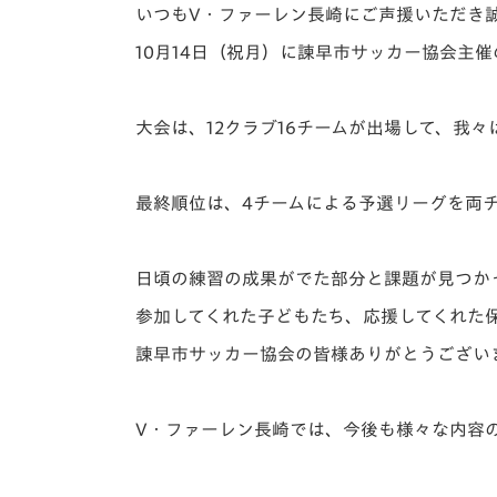
イベント
マスコット紹介
いつもV・ファーレン長崎にご声援いただき
10月14日（祝月）に諫早市サッカー協会主催
メディア
チームスケジュール
グッズ
クラブハウス（練習
大会は、12クラブ16チームが出場して、我
場）
ホームタウン
応援メディア
最終順位は、4チームによる予選リーグを両チ
アカデミー
平和祈念活動
日頃の練習の成果がでた部分と課題が見つか
スクール
ホームタウン活動
参加してくれた子どもたち、応援してくれた
諫早市サッカー協会の皆様ありがとうござい
V・ファーレン長崎では、今後も様々な内容