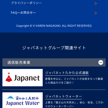
メディア出演情報
プライバシーポリシー
公式LINE＠
スクール
FAQ〜お問合せ〜
平和祈念活動
Youtube公式チャンネル
ホームタウン活動
Copyright © V-VAREN NAGASAKI. ALL RIGHT RESERVED.
ジャパネットグループ関連サイト
通信販売事業
ジャパネットたかた公式通販
家電を中心に、ジャパネットが自信をもって厳選
した商品だけをご紹介！
ジャパネットウォーター
上質な「富士山の天然水」。安心・安全、こだわ
りのウォーターサーバー