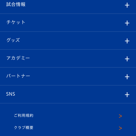
フィロソフィー
観戦ルール
試合情報
試合情報
クラブ概要
観戦ツアー
試合日程/結果
チケット
ファンクラブ
エンブレム紹介
はじめての観戦ガイド
順位表
チケット
グッズ
チケット
選手プロフィール
Revive Team
フォトギャラリー
シーズンシート
オンラインショップ
アカデミー
イベント
スタッフプロフィール
スタジアムへのアクセス
スタジアムグルメ
V-LOVERS（ファンクラブ）
2026-27ユニフォーム
メディア
育成からのお知らせ
パートナー
マスコット紹介
ヴィヴィくんの長崎おもてなしガイド
はじめての観戦ガイド
プレイヤーズスイート
店舗情報
グッズ
アカデミー
チームスケジュール
V-EXPRESS
パートナー企業一覧
SNS
（ユニフォーム入場）
ホームタウン
U-18
クラブハウス（練習場）
パートナー募集
公式Twitter
ご利用規約
アカデミー
U-15
応援メディア
法人限定 VIP BOX
ヴィヴィくんインスタグラム
クラブ概要
スクール
U-12