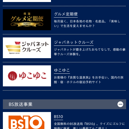
グルメ定期便
毎月届く、日本各地の名物・名産品。「美味し
い」で生活を変えませんか？
ジャパネットクルーズ
ジャパネットが磨き上げたおもてなしで、感動の豪
華クルーズ体験を。
ゆこゆこ
お客様の『良質な温泉旅』をお手伝い。国内の旅
館・宿・ホテルの宿泊予約サイト
BS放送事業
BS10
全国無料のBS放送局『BS10』。クイズにゴルフに
映画に麻雀、楽しい番組てんこ盛り！