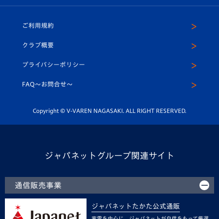
ホームタウン
U-18
クラブハウス（練習場）
パートナー募集
公式Twitter
ご利用規約
アカデミー
U-15
応援メディア
法人限定 VIP BOX
ヴィヴィくんインスタグラム
クラブ概要
スクール
U-12
メディア出演情報
プライバシーポリシー
公式LINE＠
スクール
FAQ〜お問合せ〜
平和祈念活動
Youtube公式チャンネル
ホームタウン活動
Copyright © V-VAREN NAGASAKI. ALL RIGHT RESERVED.
ジャパネットグループ関連サイト
通信販売事業
ジャパネットたかた公式通販
家電を中心に、ジャパネットが自信をもって厳選