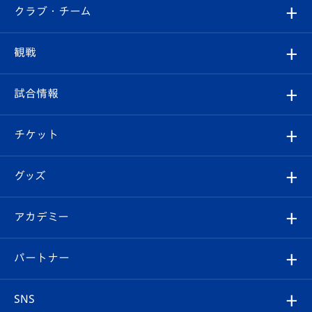
すべて
クラブ・チーム
トップチーム
クラブプロフィール
観戦
クラブ
フィロソフィー
観戦ルール
試合情報
試合情報
クラブ概要
観戦ツアー
試合日程/結果
チケット
ファンクラブ
エンブレム紹介
はじめての観戦ガイド
順位表
チケット
グッズ
チケット
選手プロフィール
Revive Team
フォトギャラリー
シーズンシート
オンラインショップ
アカデミー
イベント
スタッフプロフィール
スタジアムへのアクセス
スタジアムグルメ
V-LOVERS（ファンクラブ）
2026-27ユニフォーム
メディア
育成からのお知らせ
パートナー
マスコット紹介
ヴィヴィくんの長崎おもてなしガイド
はじめての観戦ガイド
プレイヤーズスイート
店舗情報
グッズ
アカデミー
チームスケジュール
V-EXPRESS
パートナー企業一覧
SNS
（ユニフォーム入場）