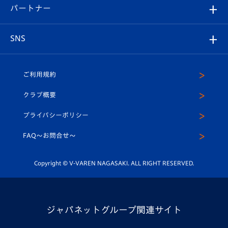
2026-27ユニフォーム
メディア
育成からのお知らせ
パートナー
マスコット紹介
ヴィヴィくんの長崎おもてなしガイド
はじめての観戦ガイド
プレイヤーズスイート
店舗情報
グッズ
アカデミー
チームスケジュール
V-EXPRESS
パートナー企業一覧
SNS
（ユニフォーム入場）
ホームタウン
U-18
クラブハウス（練習場）
パートナー募集
公式Twitter
ご利用規約
アカデミー
U-15
応援メディア
法人限定 VIP BOX
ヴィヴィくんインスタグラム
クラブ概要
スクール
U-12
メディア出演情報
プライバシーポリシー
公式LINE＠
スクール
FAQ〜お問合せ〜
平和祈念活動
Youtube公式チャンネル
ホームタウン活動
Copyright © V-VAREN NAGASAKI. ALL RIGHT RESERVED.
ジャパネットグループ関連サイト