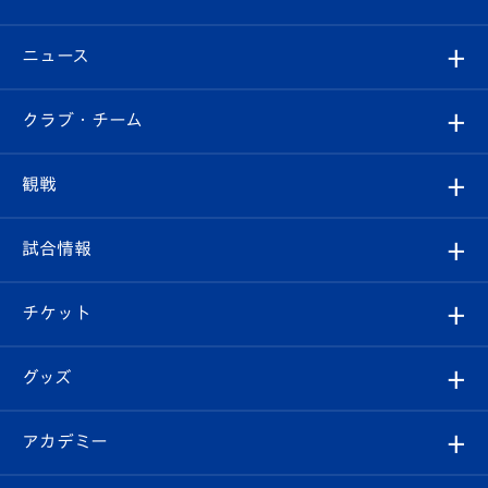
ニュース
すべて
クラブ・チーム
トップチーム
クラブプロフィール
観戦
クラブ
フィロソフィー
観戦ルール
試合情報
試合情報
クラブ概要
観戦ツアー
試合日程/結果
チケット
ファンクラブ
エンブレム紹介
はじめての観戦ガイド
順位表
チケット
グッズ
チケット
選手プロフィール
Revive Team
フォトギャラリー
シーズンシート
オンラインショップ
アカデミー
イベント
スタッフプロフィール
スタジアムへのアクセス
スタジアムグルメ
V-LOVERS（ファンクラブ）