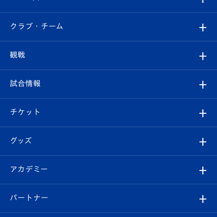
すべて
クラブ・チーム
トップチーム
クラブプロフィール
観戦
クラブ
フィロソフィー
観戦ルール
試合情報
試合情報
クラブ概要
観戦ツアー
試合日程/結果
チケット
ファンクラブ
エンブレム紹介
はじめての観戦ガイド
順位表
チケット
グッズ
チケット
選手プロフィール
Revive Team
フォトギャラリー
シーズンシート
オンラインショップ
アカデミー
イベント
スタッフプロフィール
スタジアムへのアクセス
スタジアムグルメ
V-LOVERS（ファンクラブ）
2026-27ユニフォーム
メディア
育成からのお知らせ
パートナー
マスコット紹介
ヴィヴィくんの長崎おもてなしガイド
はじめての観戦ガイド
プレイヤーズスイート
店舗情報