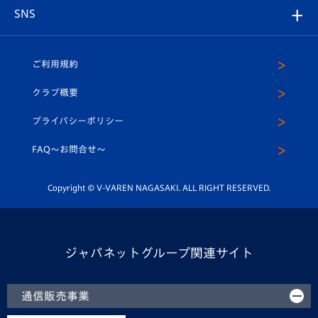
グッズ
アカデミー
チームスケジュール
V-EXPRESS
パートナー企業一覧
SNS
（ユニフォーム入場）
ホームタウン
U-18
クラブハウス（練習場）
パートナー募集
公式Twitter
ご利用規約
アカデミー
U-15
応援メディア
法人限定 VIP BOX
ヴィヴィくんインスタグラム
クラブ概要
スクール
U-12
メディア出演情報
プライバシーポリシー
公式LINE＠
スクール
FAQ〜お問合せ〜
平和祈念活動
Youtube公式チャンネル
ホームタウン活動
Copyright © V-VAREN NAGASAKI. ALL RIGHT RESERVED.
ジャパネットグループ関連サイト
通信販売事業