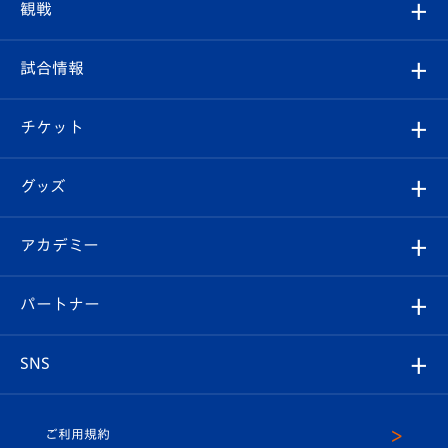
クラブプロフィール
観戦
クラブ
フィロソフィー
観戦ルール
試合情報
試合情報
クラブ概要
観戦ツアー
試合日程/結果
チケット
ファンクラブ
エンブレム紹介
はじめての観戦ガイド
順位表
チケット
グッズ
チケット
選手プロフィール
Revive Team
フォトギャラリー
シーズンシート
オンラインショップ
アカデミー
イベント
スタッフプロフィール
スタジアムへのアクセス
スタジアムグルメ
V-LOVERS（ファンクラブ）
2026-27ユニフォーム
メディア
育成からのお知らせ
パートナー
マスコット紹介
ヴィヴィくんの長崎おもてなしガイド
はじめての観戦ガイド
プレイヤーズスイート
店舗情報
グッズ
アカデミー
チームスケジュール
V-EXPRESS
パートナー企業一覧
SNS
（ユニフォーム入場）
ホームタウン
U-18
クラブハウス（練習場）
パートナー募集
公式Twitter
ご利用規約
アカデミー