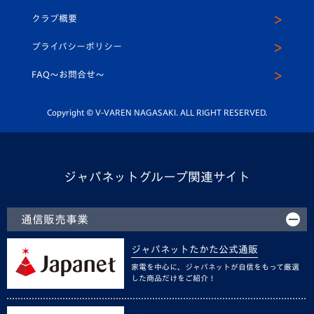
U-15
応援メディア
法人限定 VIP BOX
ヴィヴィくんインスタグラム
クラブ概要
スクール
U-12
メディア出演情報
プライバシーポリシー
公式LINE＠
スクール
FAQ〜お問合せ〜
平和祈念活動
Youtube公式チャンネル
ホームタウン活動
Copyright © V-VAREN NAGASAKI. ALL RIGHT RESERVED.
ジャパネットグループ関連サイト
通信販売事業
ジャパネットたかた公式通販
家電を中心に、ジャパネットが自信をもって厳選
した商品だけをご紹介！