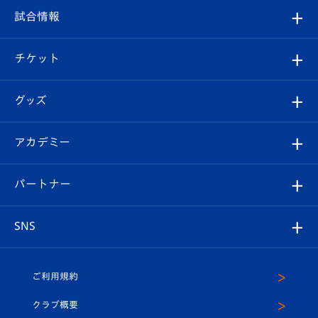
クラブ
フィロソフィー
観戦ルール
試合情報
試合情報
クラブ概要
観戦ツアー
試合日程/結果
チケット
ファンクラブ
エンブレム紹介
はじめての観戦ガイド
順位表
チケット
グッズ
チケット
選手プロフィール
Revive Team
フォトギャラリー
シーズンシート
オンラインショップ
アカデミー
イベント
スタッフプロフィール
スタジアムへのアクセス
スタジアムグルメ
V-LOVERS（ファンクラブ）
2026-27ユニフォーム
メディア
育成からのお知らせ
パートナー
マスコット紹介
ヴィヴィくんの長崎おもてなしガイド
はじめての観戦ガイド
プレイヤーズスイート
店舗情報
グッズ
アカデミー
チームスケジュール
V-EXPRESS
パートナー企業一覧
SNS
（ユニフォーム入場）
ホームタウン
U-18
クラブハウス（練習場）
パートナー募集
公式Twitter
ご利用規約
アカデミー
U-15
応援メディア
法人限定 VIP BOX
ヴィヴィくんインスタグラム
クラブ概要