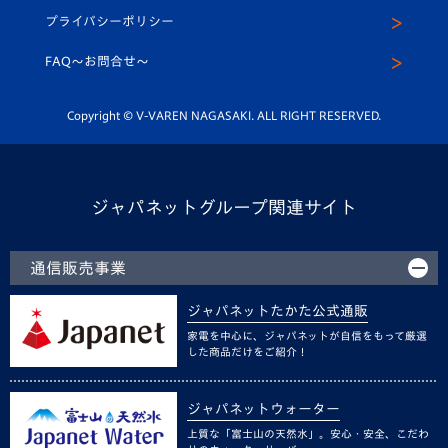
スクール
U-12
メディア出演情報
プライバシーポリシー
公式LINE＠
スクール
FAQ〜お問合せ〜
平和祈念活動
Youtube公式チャンネル
ホームタウン活動
Copyright © V-VAREN NAGASAKI. ALL RIGHT RESERVED.
ジャパネットグループ関連サイト
通信販売事業
ジャパネットたかた公式通販
家電を中心に、ジャパネットが自信をもって厳選
した商品だけをご紹介！
ジャパネットウォーター
上質な「富士山の天然水」。安心・安全、こだわ