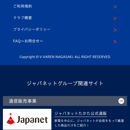
公式Twitter
ご利用規約
アカデミー
U-15
応援メディア
法人限定 VIP BOX
ヴィヴィくんインスタグラム
クラブ概要
スクール
U-12
メディア出演情報
プライバシーポリシー
公式LINE＠
スクール
FAQ〜お問合せ〜
平和祈念活動
Youtube公式チャンネル
ホームタウン活動
Copyright © V-VAREN NAGASAKI. ALL RIGHT RESERVED.
ジャパネットグループ関連サイト
通信販売事業
ジャパネットたかた公式通販
家電を中心に、ジャパネットが自信をもって厳選
した商品だけをご紹介！