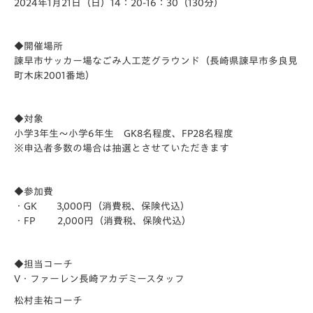
2024年1月21日（日）14：20-16：30（130分）
◆開催場所
諫早市サッカー場なごみ人工芝グラウンド（長崎県諫早市多良見
町木床2001番地）
◆対象
小学3年生～小学6年生 GK8名程度、FP28名程度
※申込者多数の場合は抽選とさせていただきます
◆参加費
・GK 3,000円（消費税、保険代込）
・FP 2,000円（消費税、保険代込）
◆担当コーチ
V・ファーレン長崎アカデミースタッフ
松村圭祐コーチ