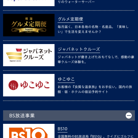
りのウォーターサーバー
グルメ定期便
毎月届く、日本各地の名物・名産品。「美味し
い」で生活を変えませんか？
ジャパネットクルーズ
ジャパネットが磨き上げたおもてなしで、感動の豪
華クルーズ体験を。
ゆこゆこ
お客様の『良質な温泉旅』をお手伝い。国内の旅
館・宿・ホテルの宿泊予約サイト
BS放送事業
BS10
全国無料のBS放送局『BS10』。クイズにゴルフに