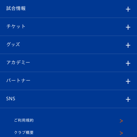
クラブ
フィロソフィー
観戦ルール
試合情報
試合情報
クラブ概要
観戦ツアー
試合日程/結果
チケット
ファンクラブ
エンブレム紹介
はじめての観戦ガイド
順位表
チケット
グッズ
チケット
選手プロフィール
Revive Team
フォトギャラリー
シーズンシート
オンラインショップ
アカデミー
イベント
スタッフプロフィール
スタジアムへのアクセス
スタジアムグルメ
V-LOVERS（ファンクラブ）
2026-27ユニフォーム
メディア
育成からのお知らせ
パートナー
マスコット紹介
ヴィヴィくんの長崎おもてなしガイド
はじめての観戦ガイド
プレイヤーズスイート
店舗情報
グッズ
アカデミー
チームスケジュール
V-EXPRESS
パートナー企業一覧
SNS
（ユニフォーム入場）
ホームタウン
U-18
クラブハウス（練習場）
パートナー募集
公式Twitter
ご利用規約
アカデミー
U-15
応援メディア
法人限定 VIP BOX
ヴィヴィくんインスタグラム
クラブ概要