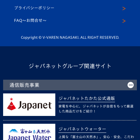
スクール
U-12
メディア出演情報
プライバシーポリシー
公式LINE＠
スクール
FAQ〜お問合せ〜
平和祈念活動
Youtube公式チャンネル
ホームタウン活動
Copyright © V-VAREN NAGASAKI. ALL RIGHT RESERVED.
ジャパネットグループ関連サイト
通信販売事業
ジャパネットたかた公式通販
家電を中心に、ジャパネットが自信をもって厳選
した商品だけをご紹介！
ジャパネットウォーター
上質な「富士山の天然水」。安心・安全、こだわ