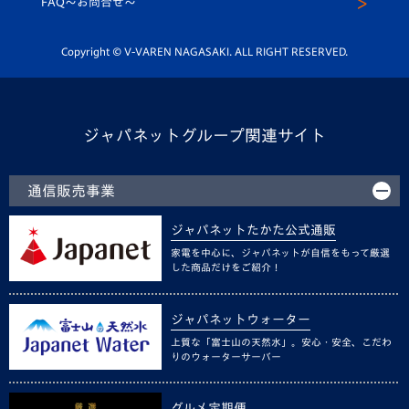
FAQ〜お問合せ〜
平和祈念活動
Youtube公式チャンネル
ホームタウン活動
Copyright © V-VAREN NAGASAKI. ALL RIGHT RESERVED.
ジャパネットグループ関連サイト
通信販売事業
ジャパネットたかた公式通販
家電を中心に、ジャパネットが自信をもって厳選
した商品だけをご紹介！
ジャパネットウォーター
上質な「富士山の天然水」。安心・安全、こだわ
りのウォーターサーバー
グルメ定期便