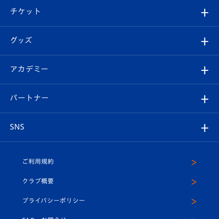
クラブ概要
観戦ツアー
試合日程/結果
チケット
ファンクラブ
エンブレム紹介
はじめての観戦ガイド
順位表
チケット
グッズ
チケット
選手プロフィール
Revive Team
フォトギャラリー
シーズンシート
オンラインショップ
アカデミー
イベント
スタッフプロフィール
スタジアムへのアクセス
スタジアムグルメ
V-LOVERS（ファンクラブ）
2026-27ユニフォーム
メディア
育成からのお知らせ
パートナー
マスコット紹介
ヴィヴィくんの長崎おもてなしガイド
はじめての観戦ガイド
プレイヤーズスイート
店舗情報
グッズ
アカデミー
チームスケジュール
V-EXPRESS
パートナー企業一覧
SNS
（ユニフォーム入場）
ホームタウン
U-18
クラブハウス（練習場）
パートナー募集
公式Twitter
ご利用規約
アカデミー
U-15
応援メディア
法人限定 VIP BOX
ヴィヴィくんインスタグラム
クラブ概要
スクール
U-12
メディア出演情報
プライバシーポリシー
公式LINE＠
スクール