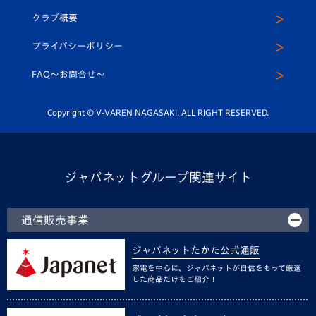
U-15
応援メディア
法人限定 VIP BOX
ヴィヴィくんインスタグラム
クラブ概要
スクール
U-12
メディア出演情報
プライバシーポリシー
公式LINE＠
スクール
FAQ〜お問合せ〜
平和祈念活動
Youtube公式チャンネル
ホームタウン活動
Copyright © V-VAREN NAGASAKI. ALL RIGHT RESERVED.
ジャパネットグループ関連サイト
通信販売事業
ジャパネットたかた公式通販
家電を中心に、ジャパネットが自信をもって厳選
した商品だけをご紹介！