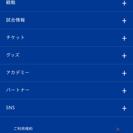
クラブプロフィール
観戦
クラブ
フィロソフィー
観戦ルール
試合情報
試合情報
クラブ概要
観戦ツアー
試合日程/結果
チケット
ファンクラブ
エンブレム紹介
はじめての観戦ガイド
順位表
チケット
グッズ
チケット
選手プロフィール
Revive Team
フォトギャラリー
シーズンシート
オンラインショップ
アカデミー
イベント
スタッフプロフィール
スタジアムへのアクセス
スタジアムグルメ
V-LOVERS（ファンクラブ）
2026-27ユニフォーム
メディア
育成からのお知らせ
パートナー
マスコット紹介
ヴィヴィくんの長崎おもてなしガイド
はじめての観戦ガイド
プレイヤーズスイート
店舗情報
グッズ
アカデミー
チームスケジュール
V-EXPRESS
パートナー企業一覧
SNS
（ユニフォーム入場）
ホームタウン
U-18
クラブハウス（練習場）
パートナー募集
公式Twitter
ご利用規約
アカデミー