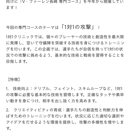
向けに
「V・ファーレン長崎 専門コース」
を今年から開催してい
ます！
「1対1の攻撃」
今回の専門コースのテーマは
！
1対1クリニックでは、個々のプレーヤーの技術と創造性を最大限
に発揮し、空いて守備陣を突破する技術を身につけるトレーニン
グを行います。この企画では、選手たちが自信を持って1対1の状
況での攻撃に挑めるよう、基本的な技術と戦術を習得することを
目指します。
【特徴】
1. 技術向上：ドリブル、フェイント、スキムループなど、1対1
の攻撃に必要な基本的な技術を習得します。正確なタッチや素早
い動きを身につけ、相手を出し抜く力を高めます。
2. クリエイティビティの育成：選手たちの創造性と判断力を伸
ばすためのトレーニングを行います。状況に応じた適切な選択や
アイデアをだせるような環境を提供し、攻撃の多様性を増やしま
す。