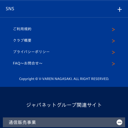
店舗情報
グッズ
アカデミー
チームスケジュール
V-EXPRESS
パートナー企業一覧
SNS
（ユニフォーム入場）
ホームタウン
U-18
クラブハウス（練習場）
パートナー募集
公式Twitter
ご利用規約
アカデミー
U-15
応援メディア
法人限定 VIP BOX
ヴィヴィくんインスタグラム
クラブ概要
スクール
U-12
メディア出演情報
プライバシーポリシー
公式LINE＠
スクール
FAQ〜お問合せ〜
平和祈念活動
Youtube公式チャンネル
ホームタウン活動
Copyright © V-VAREN NAGASAKI. ALL RIGHT RESERVED.
ジャパネットグループ関連サイト
通信販売事業