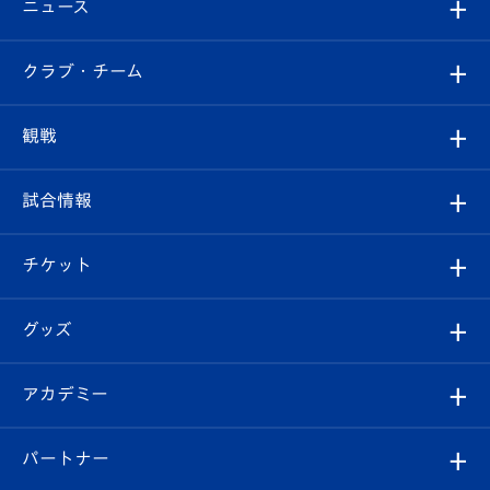
ニュース
すべて
クラブ・チーム
トップチーム
クラブプロフィール
観戦
クラブ
フィロソフィー
観戦ルール
試合情報
試合情報
クラブ概要
観戦ツアー
試合日程/結果
チケット
ファンクラブ
エンブレム紹介
はじめての観戦ガイド
順位表
チケット
グッズ
チケット
選手プロフィール
Revive Team
フォトギャラリー
シーズンシート
オンラインショップ
アカデミー
イベント
スタッフプロフィール
スタジアムへのアクセス
スタジアムグルメ
V-LOVERS（ファンクラブ）
2026-27ユニフォーム
メディア
育成からのお知らせ
パートナー
マスコット紹介
ヴィヴィくんの長崎おもてなしガイド
はじめての観戦ガイド
プレイヤーズスイート