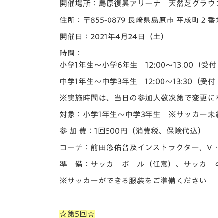
開催場所：島原復興アリーナ 天然芝グラウ
住所：〒855-0879 長崎県島原市 平成町２番
開催日：
2021年4月24日（土）
時間：
小学1年生～小学6年生 12:00～13:00（受付 
中学1年生～中学3年生 12:00～13:30（受付 
※実施時間は、当日の参加人数次第で変更に
対象：小学1年生
～中学3年生
※サッカー未
参 加 費：1回500円（消費税、保険代込）
コーチ：前田悠佑普及インストラクター、
V
準 備：サッカーボール（任意）、サッカー
※サッカーができる服装をご準備ください
☆第5回☆