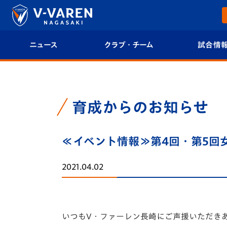
ニュース
クラブ・チーム
試合情
すべて
クラブプロフィール
試合日程/結果
トップチーム
フィロソフィー
試合情報
育成からのお知らせ
クラブ
クラブ概要
順位表
≪イベント情報≫第4回・第5回
試合情報
エンブレム紹介
U-21 Jリーグ
2021.04.02
ファンクラブ
選手プロフィール
フォトギャラ
チケット
スタッフプロフィール
スタジアムグ
いつもV・ファーレン長崎にご声援いただき