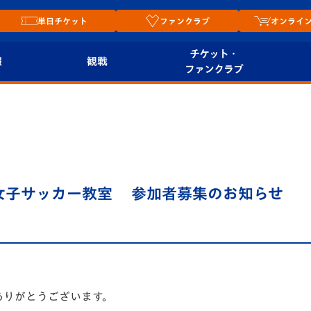
単日チケット
ファンクラブ
オンライ
チケット・
報
観戦
ファンクラブ
観戦ルール
チケット
オンラ
はじめての観戦ガイ
シーズンシート
2026
ド
ム
プレイヤーズスイート
Revive Team
店舗情
女子サッカー教室 参加者募集のお知らせ
関連
V-LOVERS（ファン
スタジアムへのアク
クラブ）
セス
リー
ヴィヴィくんの長崎
ルメ
おもてなしガイド
ありがとうございます。