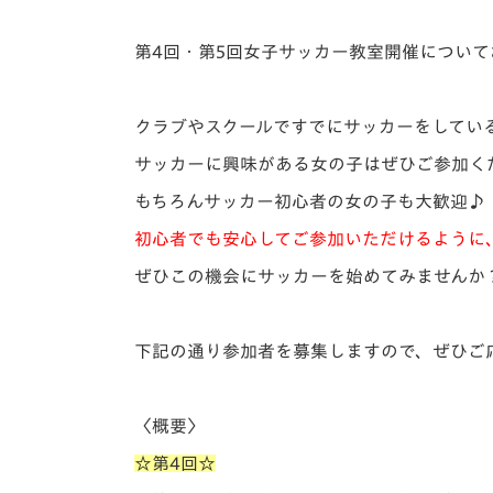
イベント
マスコット紹介
第4回・第5回女子サッカー教室開催について
メディア
チームスケジュール
グッズ
クラブハウス（練習
クラブやスクールですでにサッカーをしてい
場）
サッカーに興味がある女の子はぜひご参加く
ホームタウン
応援メディア
もちろんサッカー初心者の女の子も大歓迎♪
アカデミー
初心者でも安心してご参加いただけるように
平和祈念活動
ぜひこの機会にサッカーを始めてみませんか
スクール
ホームタウン活動
下記の通り参加者を募集しますので、ぜひご
〈概要〉
☆第4回☆