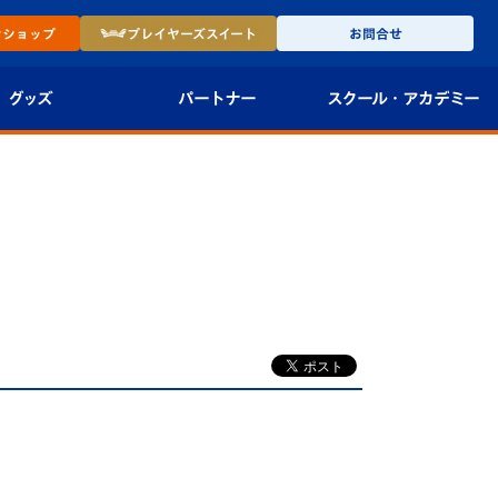
ン
ショップ
プレイヤーズ
スイート
お問合せ
グッズ
パートナー
スクール・
アカデミー
インショップ
パートナー企業一覧
アカデミー
-27ユニフォー
パートナー募集
U-18
法人限定 VIP BOX
U-15
報
U-12
スクール