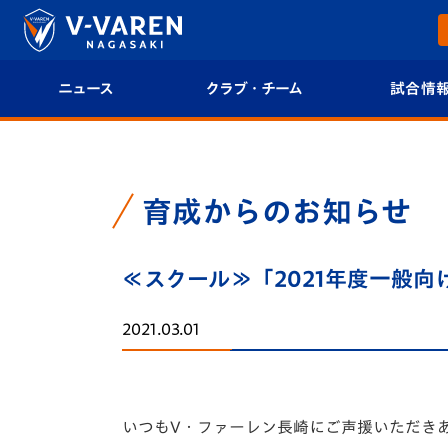
ニュース
クラブ・チーム
試合情
すべて
クラブプロフィール
試合日程/結果
トップチーム
フィロソフィー
試合情報
育成からのお知らせ
クラブ
クラブ概要
順位表
≪スクール≫「2021年度一般向
試合情報
エンブレム紹介
U-21 Jリーグ
2021.03.01
ファンクラブ
選手プロフィール
フォトギャラ
チケット
スタッフプロフィール
スタジアムグ
いつもV・ファーレン長崎にご声援いただき