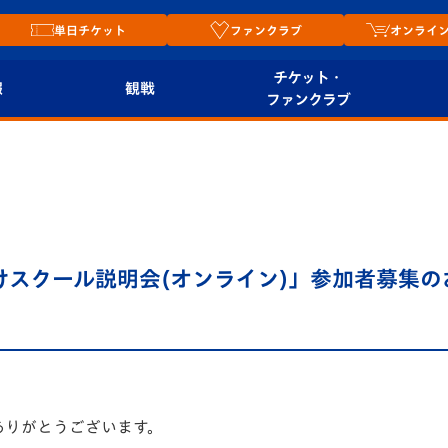
単日チケット
ファンクラブ
オンライ
チケット・
報
観戦
ファンクラブ
観戦ルール
チケット
オンラ
はじめての観戦ガイ
シーズンシート
2026
ド
ム
プレイヤーズスイート
Revive Team
店舗情
けスクール説明会(オンライン)」参加者募集の
関連
V-LOVERS（ファン
スタジアムへのアク
クラブ）
セス
リー
ヴィヴィくんの長崎
ルメ
おもてなしガイド
ありがとうございます。