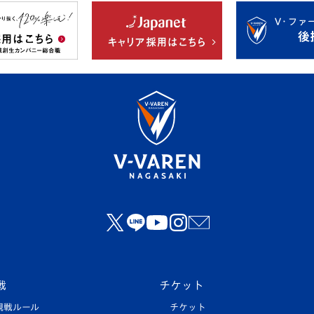
戦
チケット
観戦ルール
チケット