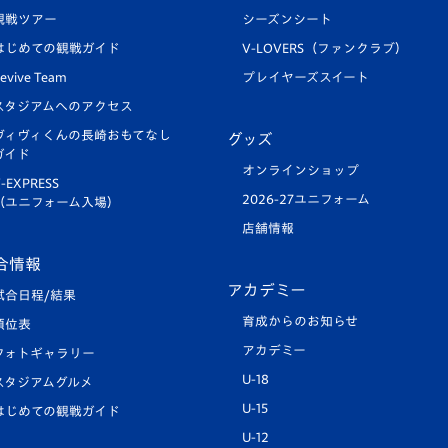
観戦ツアー
シーズンシート
はじめての観戦ガイド
V-LOVERS（ファンクラブ）
evive Team
プレイヤーズスイート
スタジアムへのアクセス
ヴィヴィくんの長崎おもてなし
グッズ
ガイド
オンラインショップ
-EXPRESS
2026-27ユニフォーム
（ユニフォーム入場）
店舗情報
合情報
アカデミー
試合日程/結果
育成からのお知らせ
順位表
アカデミー
フォトギャラリー
U-18
スタジアムグルメ
U-15
はじめての観戦ガイド
U-12