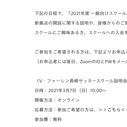
イベント
マスコット紹介
下記の日程で、「2021年度 一般向けスクー
メディア
チームスケジュール
新拠点の開設に関する説明や、皆様からのご
グッズ
クラブハウス（練習
スクールにご興味ある方、スクールへの入会
場）
ホームタウン
応援メディア
ご参加をご希望される方は、下記よりお申込
アカデミー
（お申込者には後日、ZoomのIDとPWをメ
平和祈念活動
スクール
ホームタウン活動
〈V・ファーレン長崎サッカースクール説明
日時：2021年3月7日（日）10:00～
開催方法：オンライン
応募方法：参加ご希望の方は、
＞＞
こちら
＜
参加費：無料