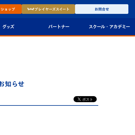
ン
ショップ
プレイヤーズ
スイート
お問合せ
グッズ
パートナー
スクール・
アカデミー
インショップ
パートナー企業一覧
アカデミー
-27ユニフォー
パートナー募集
U-18
法人限定 VIP BOX
U-15
報
お知らせ
U-12
スクール