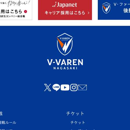
戦
チケット
観戦ルール
チケット