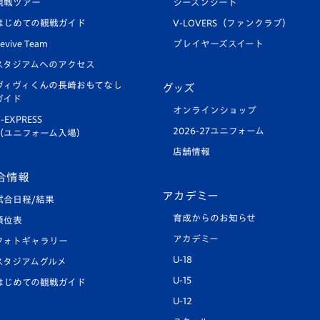
観戦ツアー
シーズンシート
はじめての観戦ガイド
V-LOVERS（ファンクラブ）
evive Team
プレイヤーズスイート
スタジアムへのアクセス
ヴィヴィくんの長崎おもてなし
グッズ
ガイド
オンラインショップ
-EXPRESS
2026-27ユニフォーム
（ユニフォーム入場）
店舗情報
合情報
アカデミー
試合日程/結果
育成からのお知らせ
順位表
アカデミー
フォトギャラリー
U-18
スタジアムグルメ
U-15
はじめての観戦ガイド
U-12