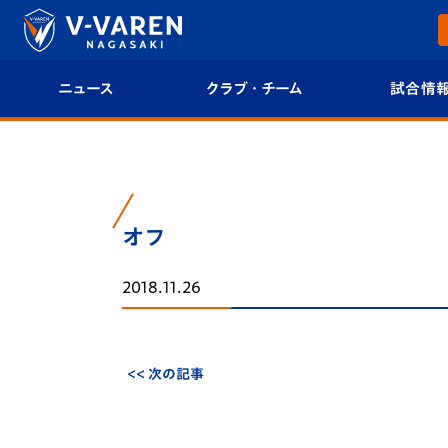
ニュース
クラブ・チーム
試合情
すべて
クラブプロフィール
試合日程/結果
トップチーム
フィロソフィー
試合情報
オフ
クラブ
クラブ概要
順位表
2018.11.26
試合情報
エンブレム紹介
U-21 Jリーグ
ファンクラブ
選手プロフィール
フォトギャラ
<< 次の記事
チケット
スタッフプロフィール
スタジアムグ