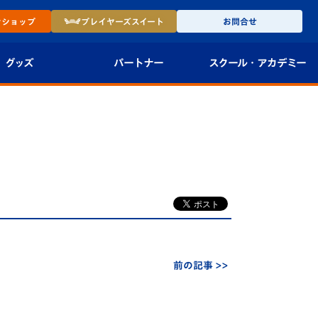
ン
ショップ
プレイヤーズ
スイート
お問合せ
グッズ
パートナー
スクール・
アカデミー
インショップ
パートナー企業一覧
アカデミー
-27ユニフォー
パートナー募集
U-18
法人限定 VIP BOX
U-15
報
U-12
スクール
前の記事 >>