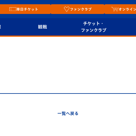
単日チケット
ファンクラブ
オンライ
チケット・
報
観戦
ファンクラブ
観戦ルール
チケット
オンラ
はじめての観戦ガイ
シーズンシート
2026
ド
ム
プレイヤーズスイート
Revive Team
店舗情
関連
V-LOVERS（ファン
スタジアムへのアク
クラブ）
セス
リー
一覧へ戻る
ヴィヴィくんの長崎
ルメ
おもてなしガイド