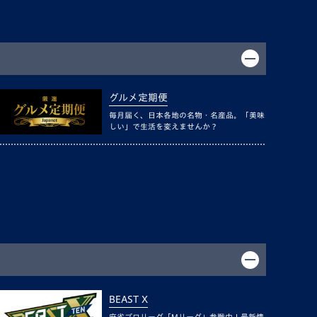
グルメ定期便
毎月届く、日本各地の名物・名産品。「美味
しい」で生活を変えませんか？
BEAST X
麻雀プロリーグ「Mリーグ」参戦中！最新情