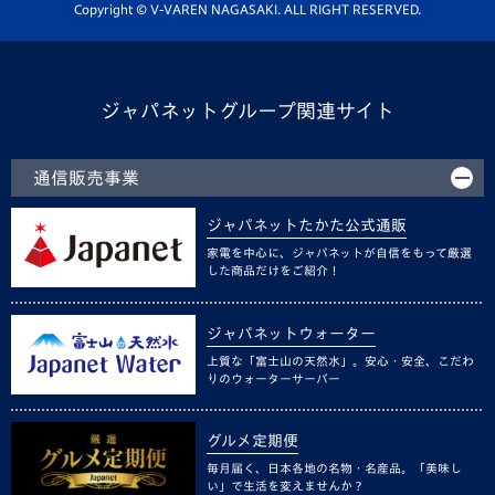
ホームタウン活動
Copyright © V-VAREN NAGASAKI. ALL RIGHT RESERVED.
ジャパネットグループ関連サイト
通信販売事業
ジャパネットたかた公式通販
家電を中心に、ジャパネットが自信をもって厳選
した商品だけをご紹介！
ジャパネットウォーター
上質な「富士山の天然水」。安心・安全、こだわ
りのウォーターサーバー
グルメ定期便
毎月届く、日本各地の名物・名産品。「美味し
い」で生活を変えませんか？