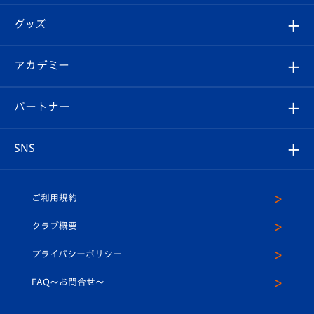
エンブレム紹介
はじめての観戦ガイド
順位表
チケット
グッズ
チケット
選手プロフィール
Revive Team
フォトギャラリー
シーズンシート
オンラインショップ
アカデミー
イベント
スタッフプロフィール
スタジアムへのアクセス
スタジアムグルメ
V-LOVERS（ファンクラブ）
2026-27ユニフォーム
メディア
育成からのお知らせ
パートナー
マスコット紹介
ヴィヴィくんの長崎おもてなしガイド
はじめての観戦ガイド
プレイヤーズスイート
店舗情報
グッズ
アカデミー
チームスケジュール
V-EXPRESS
パートナー企業一覧
SNS
（ユニフォーム入場）
ホームタウン
U-18
クラブハウス（練習場）
パートナー募集
公式Twitter
ご利用規約
アカデミー
U-15
応援メディア
法人限定 VIP BOX
ヴィヴィくんインスタグラム
クラブ概要
スクール
U-12
メディア出演情報
プライバシーポリシー
公式LINE＠
スクール
FAQ〜お問合せ〜
平和祈念活動
Youtube公式チャンネル