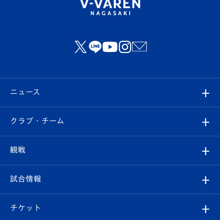
ニュース
すべて
クラブ・チーム
トップチーム
クラブプロフィール
観戦
クラブ
フィロソフィー
観戦ルール
試合情報
試合情報
クラブ概要
観戦ツアー
試合日程/結果
チケット
ファンクラブ