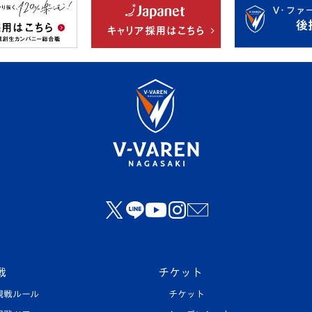
戦
チケット
観戦ルール
チケット