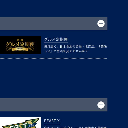
グルメ定期便
毎月届く、日本各地の名物・名産品。「美味
しい」で生活を変えませんか？
BEAST X
麻雀プロリーグ「Mリーグ」参戦中！最新情