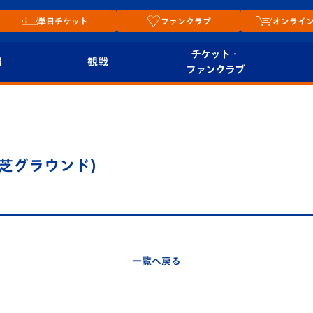
単日チケット
ファンクラブ
オンライ
チケット・
報
観戦
ファンクラブ
観戦ルール
チケット
オンラ
はじめての観戦ガイ
シーズンシート
2026
ド
ム
工芝グラウンド)
プレイヤーズスイート
Revive Team
店舗情
関連
V-LOVERS（ファン
スタジアムへのアク
クラブ）
セス
リー
一覧へ戻る
ヴィヴィくんの長崎
ルメ
おもてなしガイド