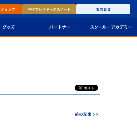
ン
ショップ
プレイヤーズ
スイート
お問合せ
グッズ
パートナー
スクール・
アカデミー
インショップ
パートナー企業一覧
アカデミー
-27ユニフォー
パートナー募集
U-18
法人限定 VIP BOX
U-15
報
U-12
スクール
前の記事 >>