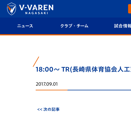
ニュース
クラブ・チーム
試合情
すべて
クラブプロフィール
試合日程/結果
トップチーム
フィロソフィー
試合情報
18:00～ TR(長崎県体育協会人
クラブ
クラブ概要
順位表
2017.09.01
試合情報
エンブレム紹介
U-21 Jリーグ
ファンクラブ
選手プロフィール
フォトギャラ
<< 次の記事
チケット
スタッフプロフィール
スタジアムグ