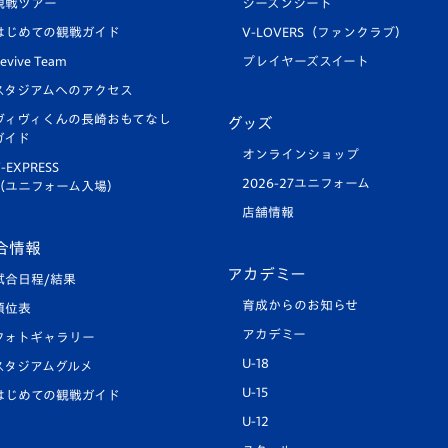
観戦ツアー
シーズンシート
はじめての観戦ガイド
V-LOVERS（ファンクラブ）
evive Team
プレイヤーズスイート
スタジアムへのアクセス
ヴィヴィくんの長崎おもてなし
グッズ
ガイド
オンラインショップ
-EXPRESS
2026-27ユニフォーム
（ユニフォーム入場）
店舗情報
合情報
アカデミー
試合日程/結果
育成からのお知らせ
順位表
アカデミー
フォトギャラリー
U-18
スタジアムグルメ
U-15
はじめての観戦ガイド
U-12