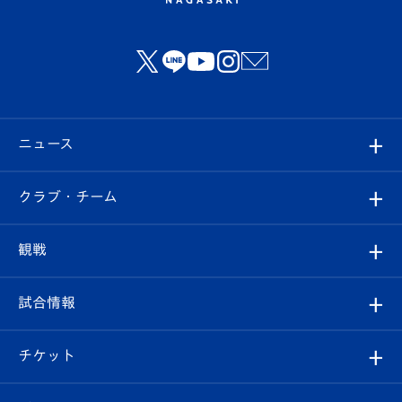
ニュース
すべて
クラブ・チーム
トップチーム
クラブプロフィール
観戦
クラブ
フィロソフィー
観戦ルール
試合情報
試合情報
クラブ概要
観戦ツアー
試合日程/結果
チケット
ファンクラブ
エンブレム紹介
はじめての観戦ガイド
順位表