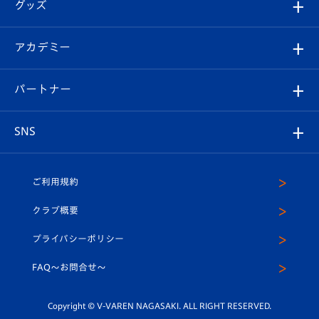
チケット
グッズ
チケット
選手プロフィール
Revive Team
フォトギャラリー
シーズンシート
オンラインショップ
アカデミー
イベント
スタッフプロフィール
スタジアムへのアクセス
スタジアムグルメ
V-LOVERS（ファンクラブ）
2026-27ユニフォーム
メディア
育成からのお知らせ
パートナー
マスコット紹介
ヴィヴィくんの長崎おもてなしガイド
はじめての観戦ガイド
プレイヤーズスイート
店舗情報
グッズ
アカデミー
チームスケジュール
V-EXPRESS
パートナー企業一覧
SNS
（ユニフォーム入場）
ホームタウン
U-18
クラブハウス（練習場）
パートナー募集
公式Twitter
ご利用規約
アカデミー
U-15
応援メディア
法人限定 VIP BOX
ヴィヴィくんインスタグラム
クラブ概要
スクール
U-12
メディア出演情報
プライバシーポリシー
公式LINE＠
スクール
FAQ〜お問合せ〜
平和祈念活動
Youtube公式チャンネル
ホームタウン活動
Copyright © V-VAREN NAGASAKI. ALL RIGHT RESERVED.