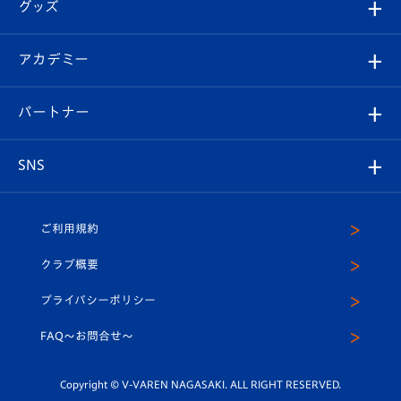
チケット
グッズ
チケット
選手プロフィール
Revive Team
フォトギャラリー
シーズンシート
オンラインショップ
アカデミー
イベント
スタッフプロフィール
スタジアムへのアクセス
スタジアムグルメ
V-LOVERS（ファンクラブ）
2026-27ユニフォーム
メディア
育成からのお知らせ
パートナー
マスコット紹介
ヴィヴィくんの長崎おもてなしガイド
はじめての観戦ガイド
プレイヤーズスイート
店舗情報
グッズ
アカデミー
チームスケジュール
V-EXPRESS
パートナー企業一覧
SNS
（ユニフォーム入場）
ホームタウン
U-18
クラブハウス（練習場）
パートナー募集
公式Twitter
ご利用規約
アカデミー
U-15
応援メディア
法人限定 VIP BOX
ヴィヴィくんインスタグラム
クラブ概要
スクール
U-12
メディア出演情報
プライバシーポリシー
公式LINE＠
スクール
FAQ〜お問合せ〜
平和祈念活動
Youtube公式チャンネル
ホームタウン活動
Copyright © V-VAREN NAGASAKI. ALL RIGHT RESERVED.