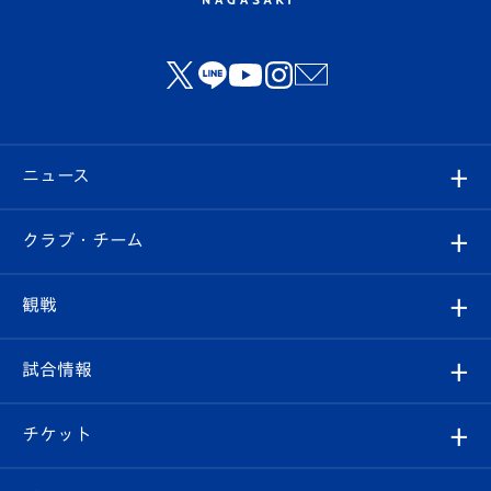
ニュース
すべて
クラブ・チーム
トップチーム
クラブプロフィール
観戦
クラブ
フィロソフィー
観戦ルール
試合情報
試合情報
クラブ概要
観戦ツアー
試合日程/結果
チケット
ファンクラブ
エンブレム紹介
はじめての観戦ガイド
順位表