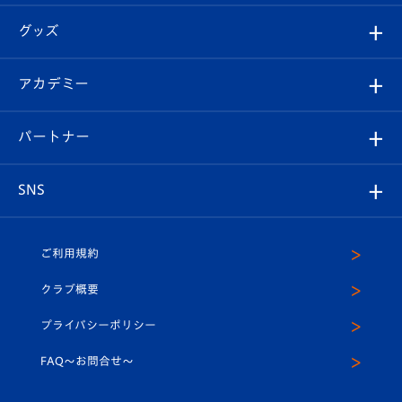
エンブレム紹介
はじめての観戦ガイド
順位表
チケット
グッズ
チケット
選手プロフィール
Revive Team
フォトギャラリー
シーズンシート
オンラインショップ
アカデミー
イベント
スタッフプロフィール
スタジアムへのアクセス
スタジアムグルメ
V-LOVERS（ファンクラブ）
2026-27ユニフォーム
メディア
育成からのお知らせ
パートナー
マスコット紹介
ヴィヴィくんの長崎おもてなしガイド
はじめての観戦ガイド
プレイヤーズスイート
店舗情報
グッズ
アカデミー
チームスケジュール
V-EXPRESS
パートナー企業一覧
SNS
（ユニフォーム入場）
ホームタウン
U-18
クラブハウス（練習場）
パートナー募集
公式Twitter
ご利用規約
アカデミー
U-15
応援メディア
法人限定 VIP BOX
ヴィヴィくんインスタグラム
クラブ概要
スクール
U-12
メディア出演情報
プライバシーポリシー
公式LINE＠
スクール
FAQ〜お問合せ〜
平和祈念活動
Youtube公式チャンネル