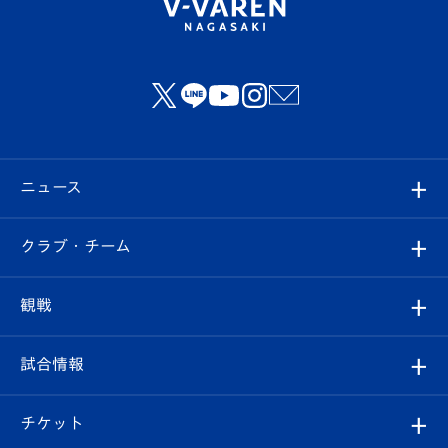
ニュース
すべて
クラブ・チーム
トップチーム
クラブプロフィール
観戦
クラブ
フィロソフィー
観戦ルール
試合情報
試合情報
クラブ概要
観戦ツアー
試合日程/結果
チケット
ファンクラブ