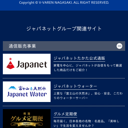
ホームタウン活動
Copyright © V-VAREN NAGASAKI. ALL RIGHT RESERVED.
ジャパネットグループ関連サイト
通信販売事業
ジャパネットたかた公式通販
家電を中心に、ジャパネットが自信をもって厳選
した商品だけをご紹介！
ジャパネットウォーター
上質な「富士山の天然水」。安心・安全、こだわ
りのウォーターサーバー
グルメ定期便
毎月届く、日本各地の名物・名産品。「美味し
い」で生活を変えませんか？