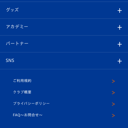
エンブレム紹介
はじめての観戦ガイド
順位表
チケット
グッズ
チケット
選手プロフィール
Revive Team
フォトギャラリー
シーズンシート
オンラインショップ
アカデミー
イベント
スタッフプロフィール
スタジアムへのアクセス
スタジアムグルメ
V-LOVERS（ファンクラブ）
2026-27ユニフォーム
メディア
育成からのお知らせ
パートナー
マスコット紹介
ヴィヴィくんの長崎おもてなしガイド
はじめての観戦ガイド
プレイヤーズスイート
店舗情報
グッズ
アカデミー
チームスケジュール
V-EXPRESS
パートナー企業一覧
SNS
（ユニフォーム入場）
ホームタウン
U-18
クラブハウス（練習場）
パートナー募集
公式Twitter
ご利用規約
アカデミー
U-15
応援メディア
法人限定 VIP BOX
ヴィヴィくんインスタグラム
クラブ概要
スクール
U-12
メディア出演情報
プライバシーポリシー
公式LINE＠
スクール
FAQ〜お問合せ〜
平和祈念活動
Youtube公式チャンネル