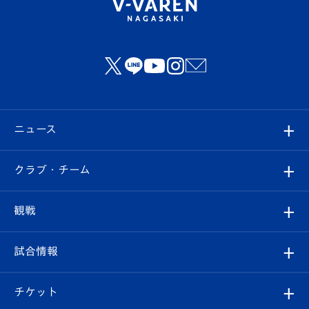
ニュース
すべて
クラブ・チーム
トップチーム
クラブプロフィール
観戦
クラブ
フィロソフィー
観戦ルール
試合情報
試合情報
クラブ概要
観戦ツアー
試合日程/結果
チケット
ファンクラブ