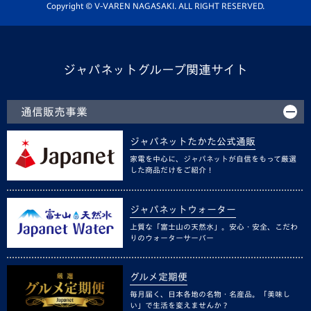
ホームタウン活動
Copyright © V-VAREN NAGASAKI. ALL RIGHT RESERVED.
ジャパネットグループ関連サイト
通信販売事業
ジャパネットたかた公式通販
家電を中心に、ジャパネットが自信をもって厳選
した商品だけをご紹介！
ジャパネットウォーター
上質な「富士山の天然水」。安心・安全、こだわ
りのウォーターサーバー
グルメ定期便
毎月届く、日本各地の名物・名産品。「美味し
い」で生活を変えませんか？