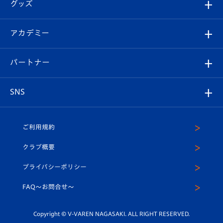
チケット
グッズ
チケット
選手プロフィール
Revive Team
フォトギャラリー
シーズンシート
オンラインショップ
アカデミー
イベント
スタッフプロフィール
スタジアムへのアクセス
スタジアムグルメ
V-LOVERS（ファンクラブ）
2026-27ユニフォーム
メディア
育成からのお知らせ
パートナー
マスコット紹介
ヴィヴィくんの長崎おもてなしガイド
はじめての観戦ガイド
プレイヤーズスイート
店舗情報
グッズ
アカデミー
チームスケジュール
V-EXPRESS
パートナー企業一覧
SNS
（ユニフォーム入場）
ホームタウン
U-18
クラブハウス（練習場）
パートナー募集
公式Twitter
ご利用規約
アカデミー
U-15
応援メディア
法人限定 VIP BOX
ヴィヴィくんインスタグラム
クラブ概要
スクール
U-12
メディア出演情報
プライバシーポリシー
公式LINE＠
スクール
FAQ〜お問合せ〜
平和祈念活動
Youtube公式チャンネル
ホームタウン活動
Copyright © V-VAREN NAGASAKI. ALL RIGHT RESERVED.