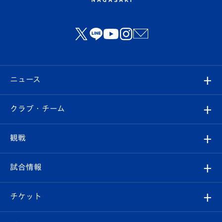
ニュース
すべて
クラブ・チーム
トップチーム
クラブプロフィール
観戦
クラブ
フィロソフィー
観戦ルール
試合情報
試合情報
クラブ概要
観戦ツアー
試合日程/結果
チケット
ファンクラブ
エンブレム紹介
はじめての観戦ガイド
順位表