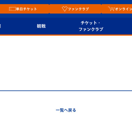
単日チケット
ファンクラブ
オンライ
チケット・
報
観戦
ファンクラブ
観戦ルール
チケット
オンラ
はじめての観戦ガイ
シーズンシート
2026
ド
ム
プレイヤーズスイート
Revive Team
店舗情
関連
V-LOVERS（ファン
スタジアムへのアク
クラブ）
セス
リー
一覧へ戻る
ヴィヴィくんの長崎
ルメ
おもてなしガイド