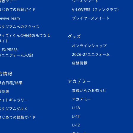
観戦ツアー
シーズンシート
はじめての観戦ガイド
V-LOVERS（ファンクラブ）
evive Team
プレイヤーズスイート
スタジアムへのアクセス
ヴィヴィくんの長崎おもてなし
グッズ
ガイド
オンラインショップ
-EXPRESS
2026-27ユニフォーム
（ユニフォーム入場）
店舗情報
合情報
アカデミー
試合日程/結果
育成からのお知らせ
順位表
アカデミー
フォトギャラリー
U-18
スタジアムグルメ
U-15
はじめての観戦ガイド
U-12