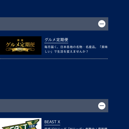
グルメ定期便
毎月届く、日本各地の名物・名産品。「美味
しい」で生活を変えませんか？
BEAST X
麻雀プロリーグ「Mリーグ」参戦中！最新情