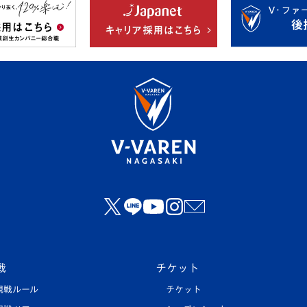
戦
チケット
観戦ルール
チケット