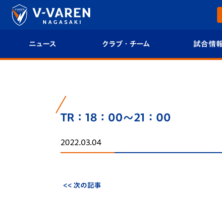
ニュース
クラブ・チーム
試合情
すべて
クラブプロフィール
試合日程/結果
トップチーム
フィロソフィー
試合情報
TR：18：00～21：00
クラブ
クラブ概要
順位表
2022.03.04
試合情報
エンブレム紹介
U-21 Jリーグ
ファンクラブ
選手プロフィール
フォトギャラ
<< 次の記事
チケット
スタッフプロフィール
スタジアムグ