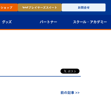
ン
ショップ
プレイヤーズ
スイート
お問合せ
グッズ
パートナー
スクール・
アカデミー
インショップ
パートナー企業一覧
アカデミー
-27ユニフォー
パートナー募集
U-18
法人限定 VIP BOX
U-15
報
U-12
スクール
前の記事 >>