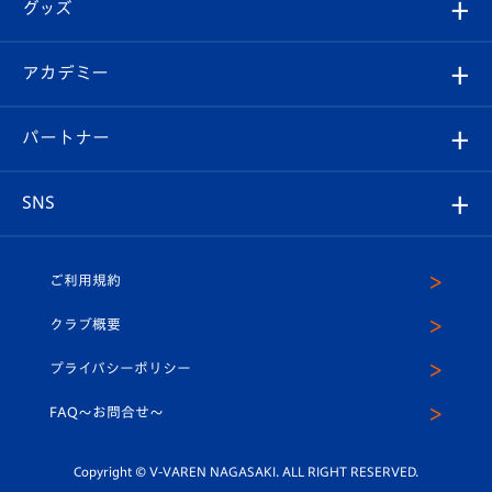
チケット
グッズ
チケット
選手プロフィール
Revive Team
フォトギャラリー
シーズンシート
オンラインショップ
アカデミー
イベント
スタッフプロフィール
スタジアムへのアクセス
スタジアムグルメ
V-LOVERS（ファンクラブ）
2026-27ユニフォーム
メディア
育成からのお知らせ
パートナー
マスコット紹介
ヴィヴィくんの長崎おもてなしガイド
はじめての観戦ガイド
プレイヤーズスイート
店舗情報
グッズ
アカデミー
チームスケジュール
V-EXPRESS
パートナー企業一覧
SNS
（ユニフォーム入場）
ホームタウン
U-18
クラブハウス（練習場）
パートナー募集
公式Twitter
ご利用規約
アカデミー
U-15
応援メディア
法人限定 VIP BOX
ヴィヴィくんインスタグラム
クラブ概要
スクール
U-12
メディア出演情報
プライバシーポリシー
公式LINE＠
スクール
FAQ〜お問合せ〜
平和祈念活動
Youtube公式チャンネル
ホームタウン活動
Copyright © V-VAREN NAGASAKI. ALL RIGHT RESERVED.