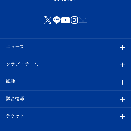
ニュース
すべて
クラブ・チーム
トップチーム
クラブプロフィール
観戦
クラブ
フィロソフィー
観戦ルール
試合情報
試合情報
クラブ概要
観戦ツアー
試合日程/結果
チケット
ファンクラブ
エンブレム紹介
はじめての観戦ガイド
順位表