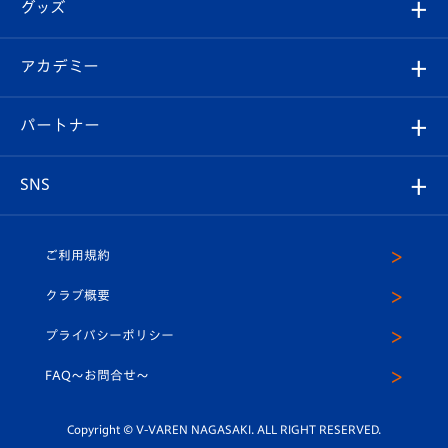
チケット
グッズ
チケット
選手プロフィール
Revive Team
フォトギャラリー
シーズンシート
オンラインショップ
アカデミー
イベント
スタッフプロフィール
スタジアムへのアクセス
スタジアムグルメ
V-LOVERS（ファンクラブ）
2026-27ユニフォーム
メディア
育成からのお知らせ
パートナー
マスコット紹介
ヴィヴィくんの長崎おもてなしガイド
はじめての観戦ガイド
プレイヤーズスイート
店舗情報
グッズ
アカデミー
チームスケジュール
V-EXPRESS
パートナー企業一覧
SNS
（ユニフォーム入場）
ホームタウン
U-18
クラブハウス（練習場）
パートナー募集
公式Twitter
ご利用規約
アカデミー
U-15
応援メディア
法人限定 VIP BOX
ヴィヴィくんインスタグラム
クラブ概要
スクール
U-12
メディア出演情報
プライバシーポリシー
公式LINE＠
スクール
FAQ〜お問合せ〜
平和祈念活動
Youtube公式チャンネル
ホームタウン活動
Copyright © V-VAREN NAGASAKI. ALL RIGHT RESERVED.