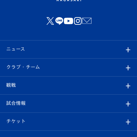
ニュース
すべて
クラブ・チーム
トップチーム
クラブプロフィール
観戦
クラブ
フィロソフィー
観戦ルール
試合情報
試合情報
クラブ概要
観戦ツアー
試合日程/結果
チケット
ファンクラブ
エンブレム紹介
はじめての観戦ガイド
順位表